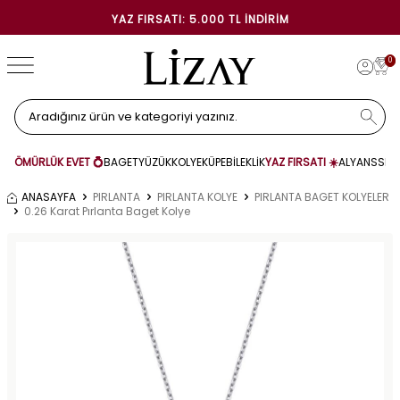
YAZ FIRSATI: 5.000 TL İNDIRIM
0
ÖMÜRLÜK EVET 💍
BAGET
YÜZÜK
KOLYE
KÜPE
BİLEKLİK
YAZ FIRSATI ☀️
ALYANS
SET
ANASAYFA
PIRLANTA
PIRLANTA KOLYE
PIRLANTA BAGET KOLYELER
0.26 Karat Pırlanta Baget Kolye