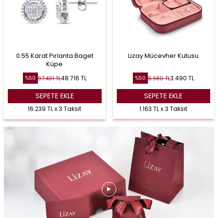
0.55 Karat Pırlanta Baget
Lizay Mücevher Kutusu
Küpe
48.716
TL
3.490
TL
97.431
TL
6.980
TL
%
50
%
50
SEPETE EKLE
SEPETE EKLE
16.239 TL x 3 Taksit
1.163 TL x 3 Taksit