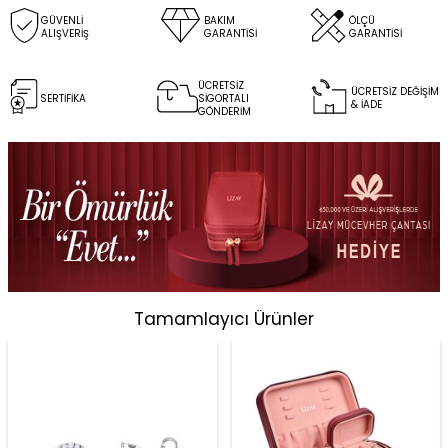
GÜVENLİ
BAKIM
ÖLÇÜ
ALIŞVERİŞ
GARANTİSİ
GARANTİSİ
ÜCRETSİZ
ÜCRETSİZ DEĞİŞİM
SERTİFİKA
SİGORTALI
& İADE
GÖNDERİM
Tamamlayıcı Ürünler