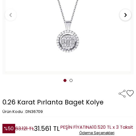
0.26 Karat Pırlanta Baget Kolye
Ürün Kodu : DN36709
PEŞİN FİYATINA
10.520 TL x 3 Taksit
31.561
TL
%
50
63.121
TL
Ödeme Seçenekleri