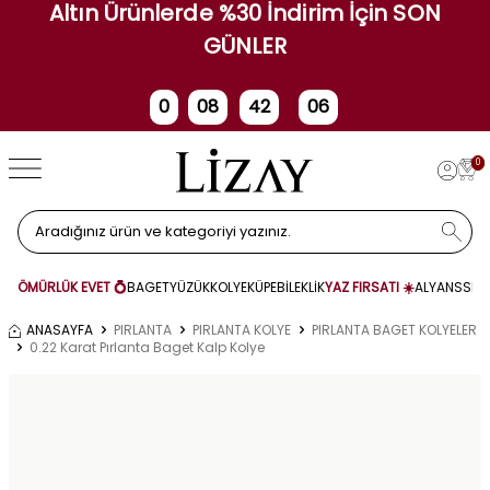
Altın Ürünlerde %30 İndirim İçin SON
GÜNLER
0
08
42
05
Gün
Saat
Dakika
Saniye
0
ÖMÜRLÜK EVET 💍
BAGET
YÜZÜK
KOLYE
KÜPE
BİLEKLİK
YAZ FIRSATI ☀️
ALYANS
SET
ANASAYFA
PIRLANTA
PIRLANTA KOLYE
PIRLANTA BAGET KOLYELER
0.22 Karat Pırlanta Baget Kalp Kolye