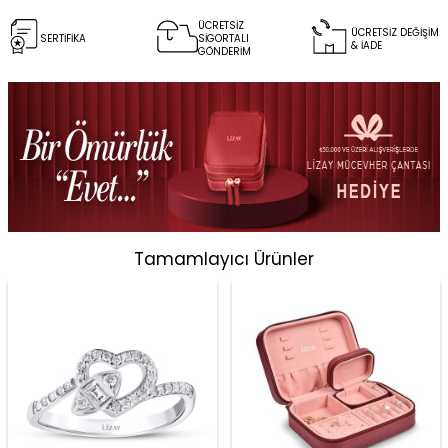
ÜCRETSİZ
ÜCRETSİZ DEĞİŞİM
SERTİFİKA
SİGORTALI
& İADE
GÖNDERİM
Tamamlayıcı Ürünler