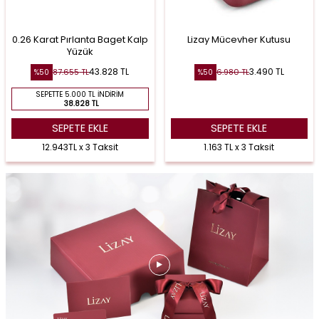
0.26 Karat Pırlanta Baget Kalp
Lizay Mücevher Kutusu
Yüzük
43.828
TL
3.490
TL
87.655
TL
6.980
TL
%
50
%
50
SEPETTE 5.000 TL İNDIRIM
38.828 TL
SEPETE EKLE
SEPETE EKLE
12.943TL x 3 Taksit
1.163 TL x 3 Taksit