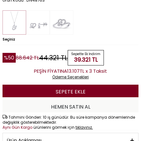
Ürün Kodu : DN48763
Seçiniz
Sepette Ek İndirim
44.321
TL
%
50
88.642
TL
39.321
TL
PEŞİN FİYATINA
13.107TL x 3 Taksit
Ödeme Seçenekleri
SEPETE EKLE
HEMEN SATIN AL
Tahmini Gönderi: 10 iş günüdür. Bu süre kampanya dönemlerinde
değişiklik gösterebilmektedir.
Aynı Gün Kargo
ürünlerini görmek için
tıklayınız.
Ürün Açıklaması