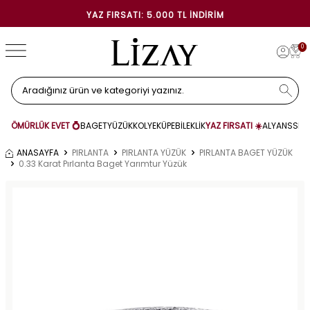
YAZ FIRSATI: 5.000 TL İNDIRIM
0
ÖMÜRLÜK EVET 💍
BAGET
YÜZÜK
KOLYE
KÜPE
BİLEKLİK
YAZ FIRSATI ☀️
ALYANS
SET
ANASAYFA
PIRLANTA
PIRLANTA YÜZÜK
PIRLANTA BAGET YÜZÜK
0.33 Karat Pırlanta Baget Yarımtur Yüzük