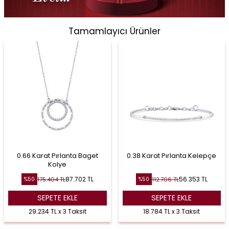
Tamamlayıcı Ürünler
0.66 Karat Pırlanta Baget
0.38 Karat Pırlanta Kelepçe
Kolye
87.702
TL
56.353
TL
175.404
TL
112.706
TL
%
50
%
50
SEPETE EKLE
SEPETE EKLE
29.234 TL x 3 Taksit
18.784 TL x 3 Taksit