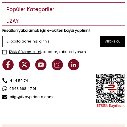
Popüler Kategoriler
LİZAY
Fırsatları yakalamak için e-bülten kaydı yaptırın!
ABONE OL
KVKK Sözleşmesi'ni
, okudum, kabul ediyorum.
444 50 74
0543 668 47 91
bilgi@lizaypirlanta.com