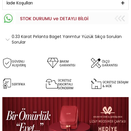
İade Koşulları
0.33 Karat Pırlanta Baget Yarımtur Yüzük Sıkça Sorulan
Sorular
GÜVENLİ
BAKIM
ÖLÇÜ
ALIŞVERİŞ
GARANTİSİ
GARANTİSİ
ÜCRETSİZ
ÜCRETSİZ DEĞİŞİM
SERTİFİKA
SİGORTALI
& İADE
GÖNDERİM