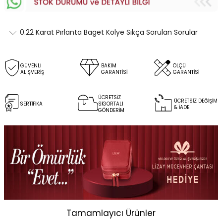
0.22 Karat Pırlanta Baget Kolye Sıkça Sorulan Sorular
GÜVENLİ
BAKIM
ÖLÇÜ
ALIŞVERİŞ
GARANTİSİ
GARANTİSİ
ÜCRETSİZ
ÜCRETSİZ DEĞİŞİM
SERTİFİKA
SİGORTALI
& İADE
GÖNDERİM
Tamamlayıcı Ürünler