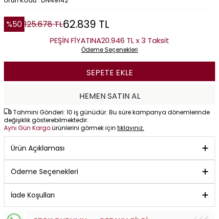
Ürün Kodu : DN49142
62.839
TL
%
50
125.678
TL
PEŞİN FİYATINA
20.946 TL x 3 Taksit
Ödeme Seçenekleri
SEPETE EKLE
HEMEN SATIN AL
Tahmini Gönderi: 10 iş günüdür. Bu süre kampanya dönemlerinde
değişiklik gösterebilmektedir.
Aynı Gün Kargo
ürünlerini görmek için
tıklayınız.
Ürün Açıklaması
Ödeme Seçenekleri
İade Koşulları