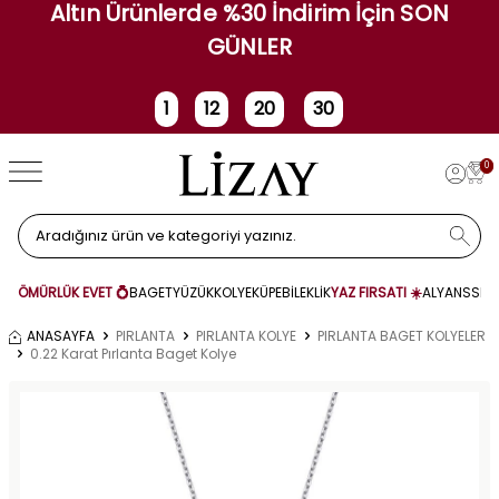
Altın Ürünlerde %30 İndirim İçin SON
GÜNLER
1
12
20
30
Gün
Saat
Dakika
Saniye
0
ÖMÜRLÜK EVET 💍
BAGET
YÜZÜK
KOLYE
KÜPE
BİLEKLİK
YAZ FIRSATI ☀️
ALYANS
SET
ANASAYFA
PIRLANTA
PIRLANTA KOLYE
PIRLANTA BAGET KOLYELER
0.22 Karat Pırlanta Baget Kolye