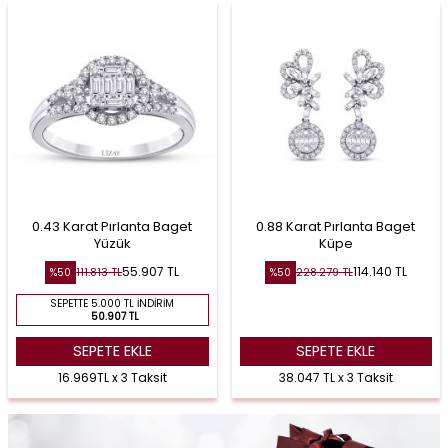
0.43 Karat Pırlanta Baget
0.88 Karat Pırlanta Baget
Yüzük
Küpe
55.907
TL
114.140
TL
111.813
TL
228.279
TL
%
50
%
50
SEPETTE 5.000 TL İNDIRIM
50.907 TL
SEPETE EKLE
SEPETE EKLE
16.969TL x 3 Taksit
38.047 TL x 3 Taksit