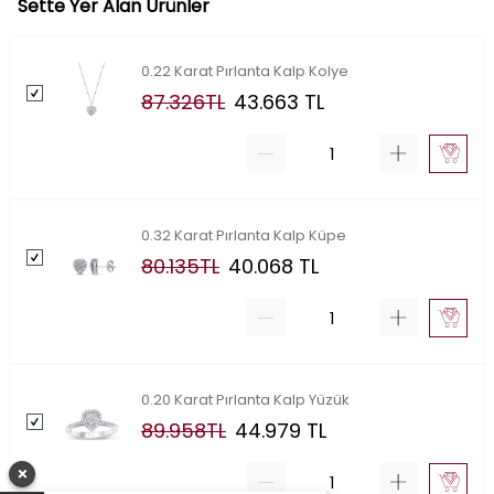
Sette Yer Alan Ürünler
0.22 Karat Pırlanta Kalp Kolye
87.326
TL
43.663
TL
0.32 Karat Pırlanta Kalp Küpe
80.135
TL
40.068
TL
0.20 Karat Pırlanta Kalp Yüzük
89.958
TL
44.979
TL
×