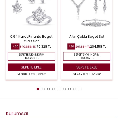
0.94 Karat Pırlanta Baget
Altın Çoklu Baget Set
Yıldız Set
170.328 TL
204.158 TL
340.656 TL
291.654 TL
%50
%30
SEPETTE %10 İNDIRIM
SEPETTE %10 İNDIRIM
153.295 TL
183.742 TL
SEPETE EKLE
SEPETE EKLE
51.098TL x 3 Taksit
61.247TL x 3 Taksit
Kurumsal