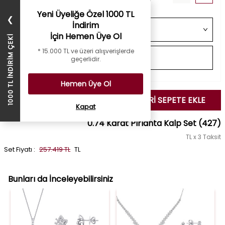
Yeni Üyeliğe Özel 1000 TL
❯
İndirim
İçin Hemen Üye Ol
1000 TL İNDİRİM ÇEKİ
* 15.000 TL ve üzeri alışverişlerde
geçerlidir.
Hemen Üye Ol
SEÇİLENLERİ SEPETE EKLE
Kapat
0.74 Karat Pırlanta Kalp Set
(427)
TL x 3 Taksit
Set Fiyatı :
257.419 TL
TL
Bunları da İnceleyebilirsiniz