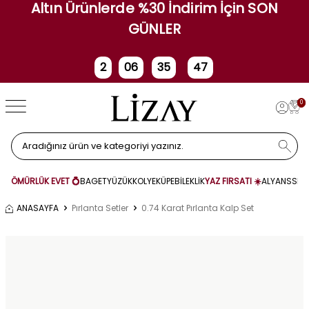
Altın Ürünlerde %30 İndirim İçin SON
GÜNLER
2
06
35
47
Gün
Saat
Dakika
Saniye
0
ÖMÜRLÜK EVET 💍
BAGET
YÜZÜK
KOLYE
KÜPE
BİLEKLİK
YAZ FIRSATI ☀️
ALYANS
SET
ANASAYFA
Pırlanta Setler
0.74 Karat Pırlanta Kalp Set