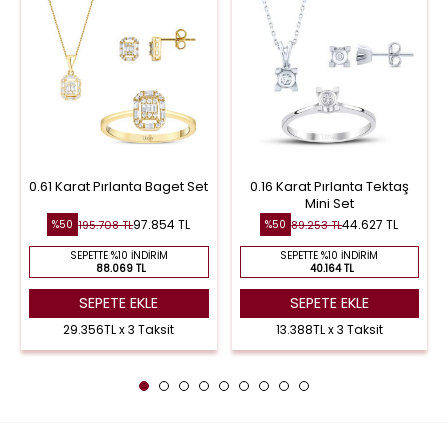
0.61 Karat Pırlanta Baget Set
0.16 Karat Pırlanta Tektaş
Mini Set
97.854 TL
44.627 TL
195.708 TL
89.253 TL
%50
%50
SEPETTE %10 İNDIRIM
SEPETTE %10 İNDIRIM
88.069 TL
40.164 TL
SEPETE EKLE
SEPETE EKLE
29.356TL x 3 Taksit
13.388TL x 3 Taksit