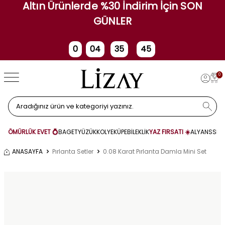
Altın Ürünlerde %30 İndirim İçin SON
GÜNLER
0
04
35
45
Gün
Saat
Dakika
Saniye
0
ÖMÜRLÜK EVET 💍
BAGET
YÜZÜK
KOLYE
KÜPE
BİLEKLİK
YAZ FIRSATI ☀️
ALYANS
SET
ANASAYFA
Pırlanta Setler
0.08 Karat Pırlanta Damla Mini Set