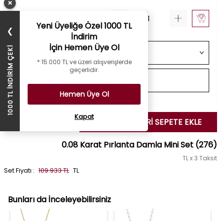
×
Yeni Üyeliğe Özel 1000 TL
❯
İndirim
İçin Hemen Üye Ol
1000 TL İNDİRİM ÇEKİ
* 15.000 TL ve üzeri alışverişlerde
geçerlidir.
Hemen Üye Ol
Kapat
SEÇİLENLERİ SEPETE EKLE
0.08 Karat Pırlanta Damla Mini Set
(276)
TL x 3 Taksit
Set Fiyatı :
109.933 TL
TL
Bunları da İnceleyebilirsiniz