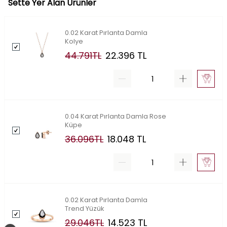
Sette Yer Alan Ürünler
0.02 Karat Pırlanta Damla
Kolye
44.791
TL
22.396
TL
0.04 Karat Pırlanta Damla Rose
Küpe
36.096
TL
18.048
TL
0.02 Karat Pırlanta Damla
Trend Yüzük
29.046
TL
14.523
TL