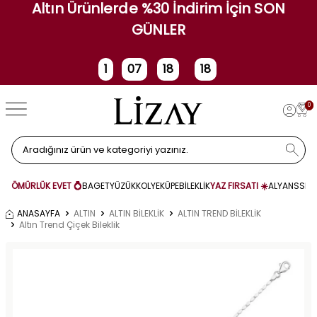
Altın Ürünlerde %30 İndirim İçin SON
GÜNLER
1
07
18
17
Gün
Saat
Dakika
Saniye
0
ÖMÜRLÜK EVET 💍
BAGET
YÜZÜK
KOLYE
KÜPE
BİLEKLİK
YAZ FIRSATI ☀️
ALYANS
SET
ANASAYFA
ALTIN
ALTIN BİLEKLİK
ALTIN TREND BİLEKLİK
Altın Trend Çiçek Bileklik