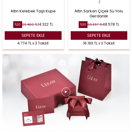
Altın Kelebek Taşlı Küpe
Altın Sarkan Çiçek Su Yolu
Gerdanlık
14.322
TL
48.578
TL
20.460
TL
69.397
TL
%
30
%
30
SEPETE EKLE
SEPETE EKLE
4.774 TL x 3 Taksit
16.193 TL x 3 Taksit