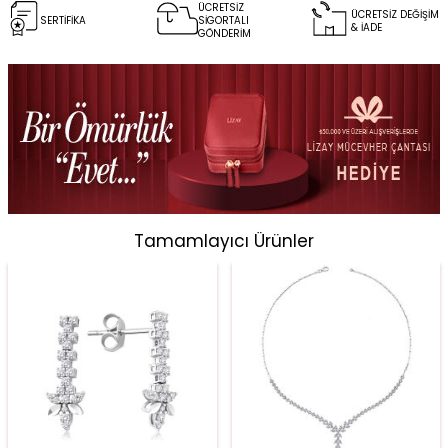
ÜCRETSİZ
ÜCRETSİZ DEĞİŞİM
SERTİFİKA
SİGORTALI
& İADE
GÖNDERİM
Tamamlayıcı Ürünler