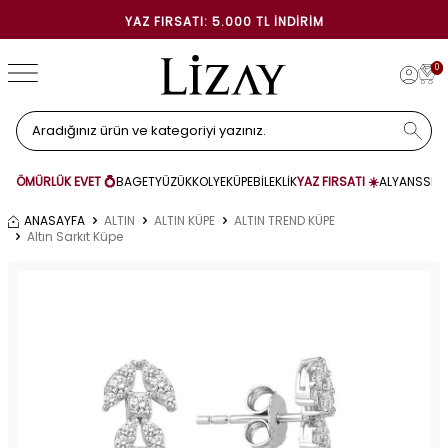
YAZ FIRSATI: 5.000 TL İNDIRIM
0
ÖMÜRLÜK EVET 💍
BAGET
YÜZÜK
KOLYE
KÜPE
BİLEKLİK
YAZ FIRSATI ☀️
ALYANS
SET
ANASAYFA
ALTIN
ALTIN KÜPE
ALTIN TREND KÜPE
Altın Sarkıt Küpe