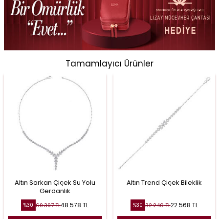
Tamamlayıcı Ürünler
Altın Sarkan Çiçek Su Yolu
Altın Trend Çiçek Bileklik
Gerdanlık
48.578
TL
22.568
TL
69.397
TL
32.240
TL
%
30
%
30