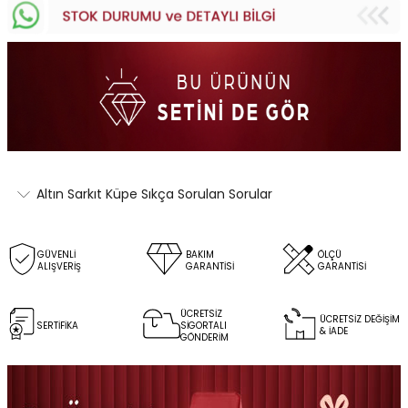
Altın Sarkıt Küpe Sıkça Sorulan Sorular
GÜVENLİ
BAKIM
ÖLÇÜ
ALIŞVERİŞ
GARANTİSİ
GARANTİSİ
ÜCRETSİZ
ÜCRETSİZ DEĞİŞİM
SERTİFİKA
SİGORTALI
& İADE
GÖNDERİM