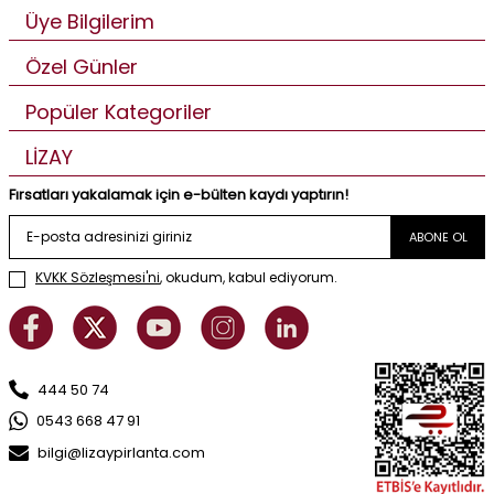
Üye Bilgilerim
Özel Günler
Popüler Kategoriler
LİZAY
Fırsatları yakalamak için e-bülten kaydı yaptırın!
ABONE OL
KVKK Sözleşmesi'ni
, okudum, kabul ediyorum.
444 50 74
0543 668 47 91
bilgi@lizaypirlanta.com