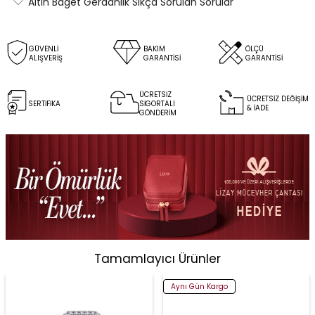
Altın Baget Gerdanlık Sıkça Sorulan Sorular
GÜVENLİ
BAKIM
ÖLÇÜ
ALIŞVERİŞ
GARANTİSİ
GARANTİSİ
ÜCRETSİZ
ÜCRETSİZ DEĞİŞİM
SERTİFİKA
SİGORTALI
& İADE
GÖNDERİM
Tamamlayıcı Ürünler
Aynı Gün Kargo