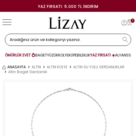
YAZ FIRSATI: 5.000 TL İNDIRIM
0
ÖMÜRLÜK EVET 💍
BAGET
YÜZÜK
KOLYE
KÜPE
BİLEKLİK
YAZ FIRSATI ☀️
ALYANS
SET
ANASAYFA
ALTIN
ALTIN KOLYE
ALTIN SU YOLU GERDANLIKLAR
Altın Baget Gerdanlık