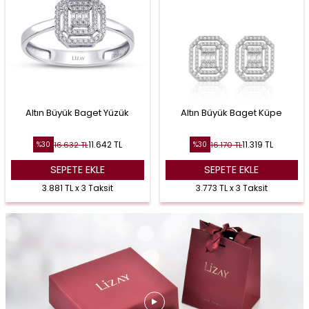
Altın Büyük Baget Yüzük
Altın Büyük Baget Küpe
11.642
TL
11.319
TL
16.632
TL
16.170
TL
%
30
%
30
SEPETE EKLE
SEPETE EKLE
3.881 TL x 3 Taksit
3.773 TL x 3 Taksit