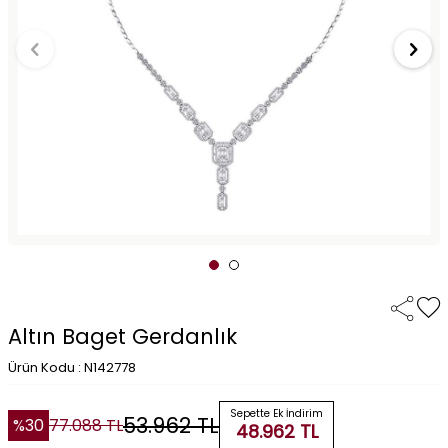
Altın Baget Gerdanlık
Ürün Kodu : N142778
Sepette Ek İndirim
53.962
TL
%
30
77.088
TL
48.962
TL