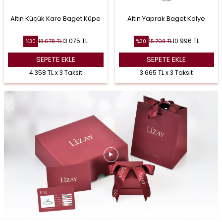
Altın Küçük Kare Baget Küpe
Altın Yaprak Baget Kolye
13.075
TL
10.996
TL
18.678
TL
15.708
TL
%
30
%
30
SEPETE EKLE
SEPETE EKLE
4.358 TL x 3 Taksit
3.665 TL x 3 Taksit