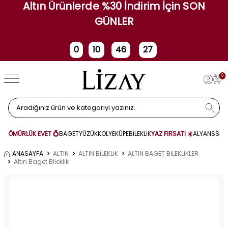
Altın Ürünlerde %30 İndirim İçin SON
GÜNLER
0
10
46
27
Gün
Saat
Dakika
Saniye
0
ÖMÜRLÜK EVET 💍
BAGET
YÜZÜK
KOLYE
KÜPE
BİLEKLİK
YAZ FIRSATI ☀️
ALYANS
SET
ANASAYFA
ALTIN
ALTIN BİLEKLİK
ALTIN BAGET BİLEKLİKLER
Altın Baget Bileklik