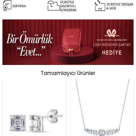
ÜCRETSİZ
ÜCRETSİZ DEĞİŞİM
SERTİFİKA
SİGORTALI
& İADE
GÖNDERİM
Tamamlayıcı Ürünler