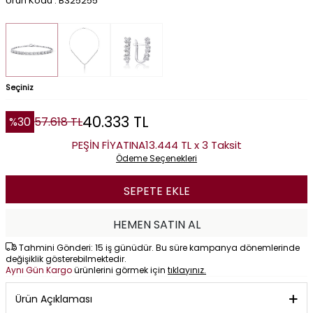
Ürün Kodu : B325255
Seçiniz
40.333
TL
%
30
57.618
TL
PEŞİN FİYATINA
13.444 TL x 3 Taksit
Ödeme Seçenekleri
SEPETE EKLE
HEMEN SATIN AL
Tahmini Gönderi: 15 iş günüdür. Bu süre kampanya dönemlerinde
değişiklik gösterebilmektedir.
Aynı Gün Kargo
ürünlerini görmek için
tıklayınız.
Ürün Açıklaması