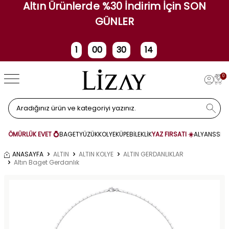
Altın Ürünlerde %30 İndirim İçin SON
GÜNLER
1
00
30
14
Gün
Saat
Dakika
Saniye
0
ÖMÜRLÜK EVET 💍
BAGET
YÜZÜK
KOLYE
KÜPE
BİLEKLİK
YAZ FIRSATI ☀️
ALYANS
SET
ANASAYFA
ALTIN
ALTIN KOLYE
ALTIN GERDANLIKLAR
Altın Baget Gerdanlık