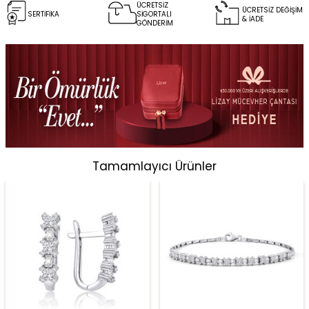
ÜCRETSİZ
ÜCRETSİZ DEĞİŞİM
SERTİFİKA
SİGORTALI
& İADE
GÖNDERİM
Tamamlayıcı Ürünler