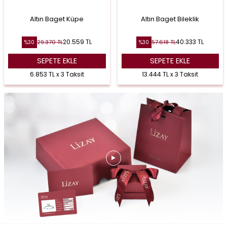
Altın Baget Küpe
Altın Baget Bileklik
20.559
TL
40.333
TL
29.370
TL
57.618
TL
%
30
%
30
SEPETE EKLE
SEPETE EKLE
6.853 TL x 3 Taksit
13.444 TL x 3 Taksit