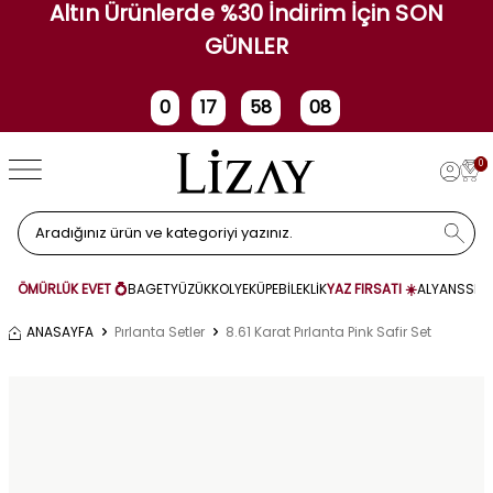
Altın Ürünlerde %30 İndirim İçin SON
GÜNLER
0
17
58
08
Gün
Saat
Dakika
Saniye
0
ÖMÜRLÜK EVET 💍
BAGET
YÜZÜK
KOLYE
KÜPE
BİLEKLİK
YAZ FIRSATI ☀️
ALYANS
SET
ANASAYFA
Pırlanta Setler
8.61 Karat Pırlanta Pink Safir Set