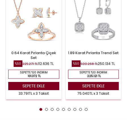
0.64 Karat Pırlanta Çiçek
1.89 Karat Pırlanta Trend Set
Set
112.636 TL
250.134 TL
225.271 TL
500.268 TL
%50
%50
SEPETTE %10 İNDIRIM
SEPETTE %10 İNDIRIM
101.372 TL
225.121 TL
SEPETE EKLE
SEPETE EKLE
33.791TL x 3 Taksit
75.040TL x 3 Taksit