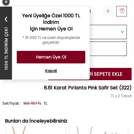
×
Yeni Üyeliğe Özel 1000 TL
❯
İndirim
İçin Hemen Üye Ol
1000 TL İNDİRİM ÇEKİ
* 15.000 TL ve üzeri alışverişlerde
geçerlidir.
Hemen Üye Ol
Kapat
SEÇİLENLERİ SEPETE EKLE
8.61 Karat Pırlanta Pink Safir Set
(322)
TL x 3 Taksit
Set Fiyatı :
160.787 TL
TL
Bunları da İnceleyebilirsiniz