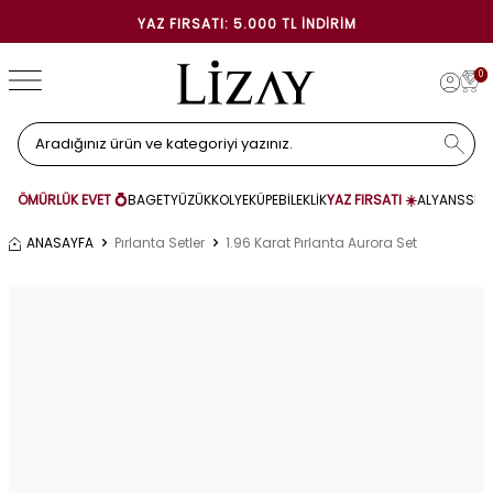
YAZ FIRSATI: 5.000 TL İNDIRIM
0
ÖMÜRLÜK EVET 💍
BAGET
YÜZÜK
KOLYE
KÜPE
BİLEKLİK
YAZ FIRSATI ☀️
ALYANS
SET
ANASAYFA
Pırlanta Setler
1.96 Karat Pırlanta Aurora Set