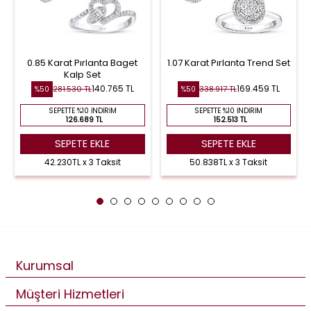
0.85 Karat Pırlanta Baget
1.07 Karat Pırlanta Trend Set
Kalp Set
140.765 TL
169.459 TL
281.530 TL
338.917 TL
%50
%50
SEPETTE %10 İNDIRIM
SEPETTE %10 İNDIRIM
126.689 TL
152.513 TL
SEPETE EKLE
SEPETE EKLE
42.230TL x 3 Taksit
50.838TL x 3 Taksit
Kurumsal
Müşteri Hizmetleri