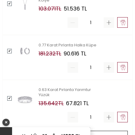
Kolye
103.071
TL
51.536
TL
0.77 Karat Pırlanta Halka Küpe
181.232
TL
90.616
TL
0.63 Karat Pırlanta Yarımtur
Yüzük
135.642
TL
67.821
TL
×