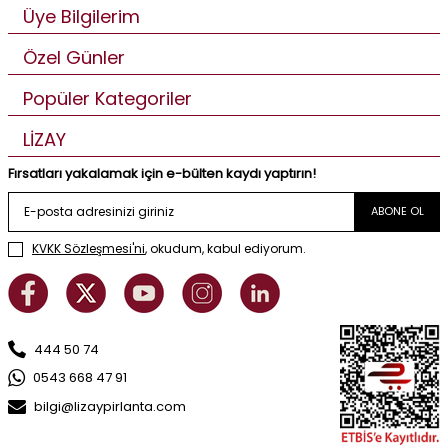
Üye Bilgilerim
Özel Günler
Popüler Kategoriler
LİZAY
Fırsatları yakalamak için e-bülten kaydı yaptırın!
ABONE OL
KVKK Sözleşmesi'ni
, okudum, kabul ediyorum.
444 50 74
0543 668 47 91
bilgi@lizaypirlanta.com