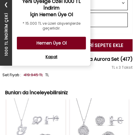
Yeni Üyeliğe Özel 1000 TL
❯
İndirim
İçin Hemen Üye Ol
1000 TL İNDİRİM ÇEKİ
* 15.000 TL ve üzeri alışverişlerde
geçerlidir.
Hemen Üye Ol
SEÇİLENLERİ SEPETE EKLE
Kapat
1.96 Karat Pırlanta Aurora Set
(417)
TL x 3 Taksit
Set Fiyatı :
419.945 TL
TL
Bunları da İnceleyebilirsiniz