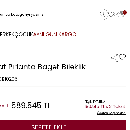
0
ERKEK
ÇOCUK
AYNI GÜN KARGO
at Pırlanta Baget Bileklik
 DB10205
PEŞİN FİYATINA
589.545
TL
089
TL
196.515 TL x 3 Taksit
Ödeme Seçenekleri
SEPETE EKLE