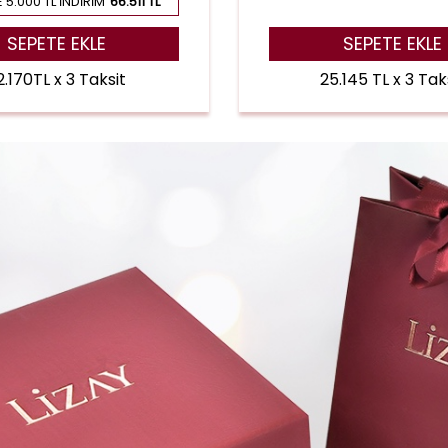
 5.000 TL İNDIRIM
66.511 TL
SEPETE EKLE
SEPETE EKLE
2.170TL x 3 Taksit
25.145 TL x 3 Tak