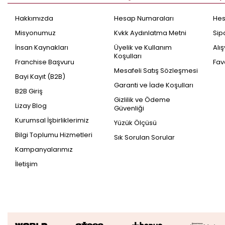
Hakkımızda
Hesap Numaraları
He
Misyonumuz
Kvkk Aydınlatma Metni
Sip
İnsan Kaynakları
Üyelik ve Kullanım
Alı
Koşulları
Franchise Başvuru
Fav
Mesafeli Satış Sözleşmesi
Bayi Kayıt (B2B)
Garanti ve İade Koşulları
B2B Giriş
Gizlilik ve Ödeme
Lizay Blog
Güvenliği
Kurumsal İşbirliklerimiz
Yüzük Ölçüsü
Bilgi Toplumu Hizmetleri
Sık Sorulan Sorular
Kampanyalarımız
İletişim