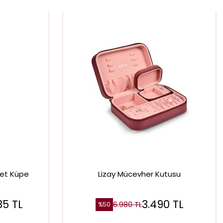
get Küpe
Lizay Mücevher Kutusu
35
TL
3.490
TL
6.980
TL
%
50