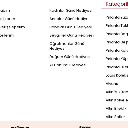
Kategori
sabım
Kadınlar Günü Hediyesi
Pırlanta Yüz
arişlerim
Anneler Günü Hediyesi
Pırlanta Tek
şveriş Sepetim
Babalar Günü Hediyesi
Pırlanta Bag
orilerim
Sevgililer Günü Hediyesi
Pırlanta Beş
Öğretmenler Günü
Hediyesi
Pırlanta Kol
Doğum Günü Hediyesi
Pırlanta Küp
Yıl Dönümü Hediyesi
Pırlanta Bile
Lotus Kolek
Alyans
Altın Yüzükl
Altın Kolyele
Altın Bileklik
Altın Setler