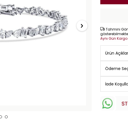
Tahmini Gönd
gösterebilmekte
Aynı Gün Karg
Ürün Açıkl
Ödeme Seç
İade Koşulla