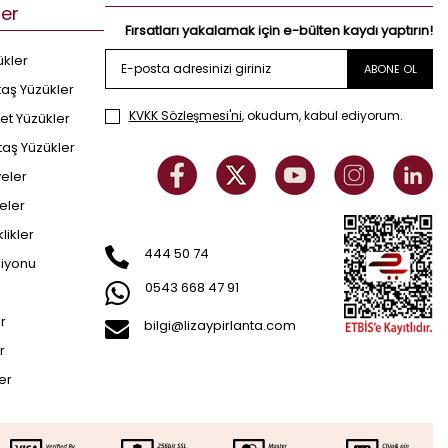
ler
Fırsatları yakalamak için e-bülten kaydı yaptırın!
ükler
ABONE OL
taş Yüzükler
KVKK Sözleşmesi'ni
, okudum, kabul ediyorum.
et Yüzükler
taş Yüzükler
yeler
eler
klikler
444 50 74
siyonu
0543 668 47 91
er
bilgi@lizaypirlanta.com
r
ler