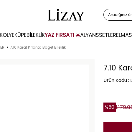
KOLYE
KÜPE
BİLEKLİK
YAZ FIRSATI ☀️
ALYANS
SETLER
ELMAS
LER
7.10 Karat Pırlanta Baget Bileklik
7.10 Kar
Ürün Kodu :
1.179.
%
50