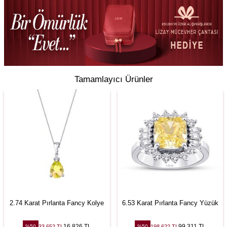
Tamamlayıcı Ürünler
2.74 Karat Pırlanta Fancy Kolye
6.53 Karat Pırlanta Fancy Yüzük
16.826
TL
99.311
TL
33.652
TL
198.622
TL
%
50
%
50