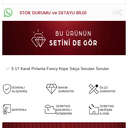
5.17 Karat Pırlanta Fancy Küpe Sıkça Sorulan Sorular
GÜVENLİ
BAKIM
ÖLÇÜ
ALIŞVERİŞ
GARANTİSİ
GARANTİSİ
ÜCRETSİZ
ÜCRETSİZ
SERTİFİKA
SİGORTALI
DEĞİŞİM
GÖNDERİM
& İADE