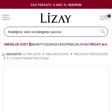
YAZ FIRSATI: 5.000 TL İNDIRIM
0
ÖMÜRLÜK EVET 💍
BAGET
YÜZÜK
KOLYE
KÜPE
BİLEKLİK
YAZ FIRSATI ☀️
ALYA
ANASAYFA
PIRLANTA
PIRLANTA KÜPE
PIRLANTA TREND KÜPE
5.17 Karat Pırlanta Fancy Küpe