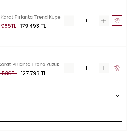
 Karat Pırlanta Trend Küpe
.986
TL
179.493
TL
 Karat Pırlanta Trend Yüzük
.586
TL
127.793
TL