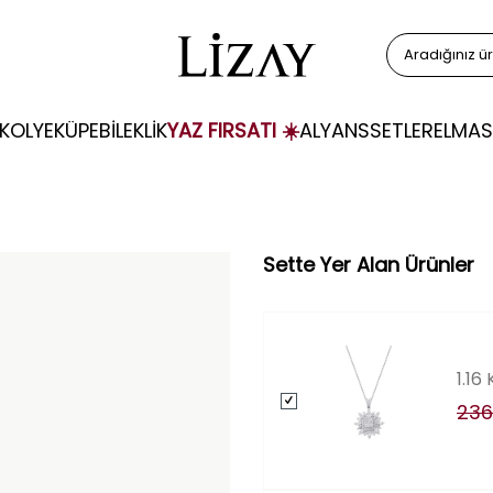
KOLYE
KÜPE
BİLEKLİK
YAZ FIRSATI ☀️
ALYANS
SETLER
ELMAS
Sette Yer Alan Ürünler
1.16
236