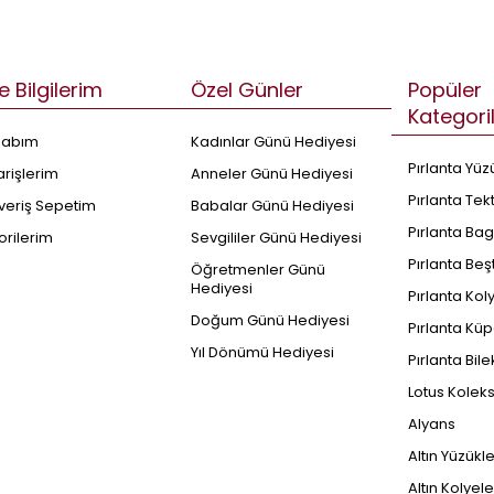
e Bilgilerim
Özel Günler
Popüler
Kategori
sabım
Kadınlar Günü Hediyesi
Pırlanta Yüz
arişlerim
Anneler Günü Hediyesi
Pırlanta Tek
şveriş Sepetim
Babalar Günü Hediyesi
Pırlanta Bag
orilerim
Sevgililer Günü Hediyesi
Pırlanta Beş
Öğretmenler Günü
Hediyesi
Pırlanta Kol
Doğum Günü Hediyesi
Pırlanta Küp
Yıl Dönümü Hediyesi
Pırlanta Bile
Lotus Kolek
Alyans
Altın Yüzükl
Altın Kolyele