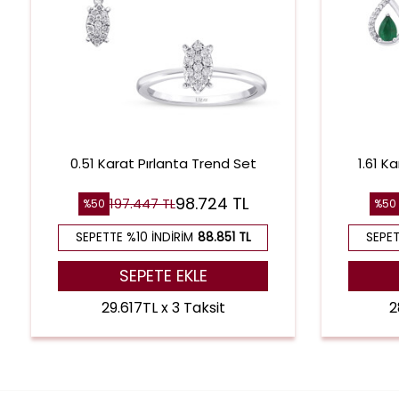
0.51 Karat Pırlanta Trend Set
1.61 K
98.724 TL
197.447 TL
%50
%50
SEPETTE %10 İNDIRIM
88.851 TL
SEPET
SEPETE EKLE
29.617TL x 3 Taksit
2