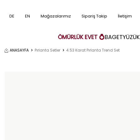
DE
EN
Mağazalarımız
Sipariş Takip
İletişim
ÖMÜRLÜK EVET 💍
BAGET
YÜZÜK
ANASAYFA
Pırlanta Setler
4.53 Karat Pırlanta Trend Set