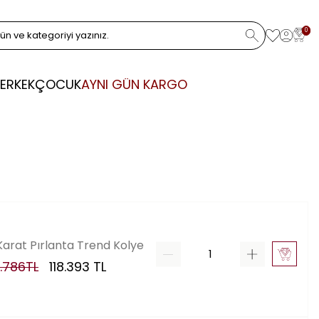
0
ERKEK
ÇOCUK
AYNI GÜN KARGO
 Karat Pırlanta Trend Kolye
.786
TL
118.393
TL