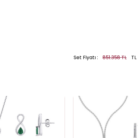
Set Fiyatı :
851.358 TL
TL