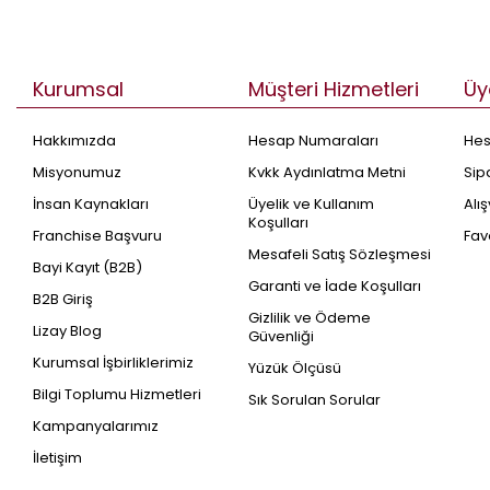
Kurumsal
Müşteri Hizmetleri
Üy
Hakkımızda
Hesap Numaraları
He
Misyonumuz
Kvkk Aydınlatma Metni
Sip
İnsan Kaynakları
Üyelik ve Kullanım
Alı
Koşulları
Franchise Başvuru
Fav
Mesafeli Satış Sözleşmesi
Bayi Kayıt (B2B)
Garanti ve İade Koşulları
B2B Giriş
Gizlilik ve Ödeme
Lizay Blog
Güvenliği
Kurumsal İşbirliklerimiz
Yüzük Ölçüsü
Bilgi Toplumu Hizmetleri
Sık Sorulan Sorular
Kampanyalarımız
İletişim