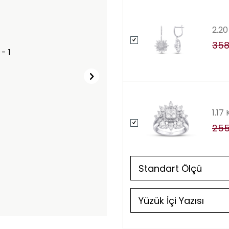
2.20
358
1.17
255