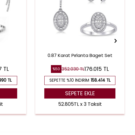
0.87 Karat Pırlanta Baget Set
7 TL
176.015 TL
352.030 TL
%50
990 TL
SEPETTE %10 İNDIRIM
158.414 TL
SEPETE EKLE
it
52.805TL x 3 Taksit