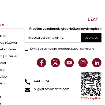
LİZAY
ler
Fırsatları yakalamak için e-bülten kaydı yaptırın!
ükler
ABONE OL
taş Yüzükler
KVKK Sözleşmesi'ni
, okudum, kabul ediyorum.
et Yüzükler
taş Yüzükler
yeler
eler
klikler
444 50 74
siyonu
bilgi@lizaypirlanta.com
er
r