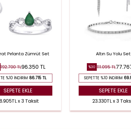
arat Pırlanta Zümrüt Set
Altın Su Yolu Set
96.350 TL
77.76
192.700 TL
111.095 TL
%30
TE %10 İNDIRIM
86.715 TL
SEPETTE %10 İNDIRIM
69.
SEPETE EKLE
SEPETE EKLE
8.905TL x 3 Taksit
23.330TL x 3 Taks