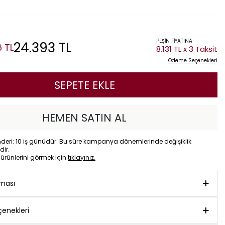
PEŞİN FİYATINA
24.393
TL
6
TL
8.131 TL x 3 Taksit
Ödeme Seçenekleri
SEPETE EKLE
HEMEN SATIN AL
eri: 10 iş günüdür. Bu süre kampanya dönemlerinde değişiklik
dir.
o
ürünlerini görmek için
tıklayınız.
aması
enekleri