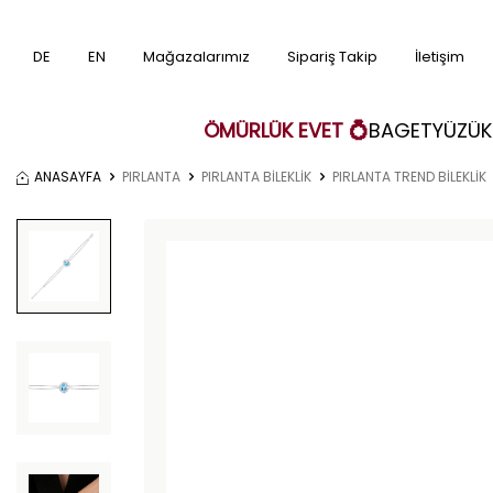
DE
EN
Mağazalarımız
Sipariş Takip
İletişim
ÖMÜRLÜK EVET 💍
BAGET
YÜZÜK
ANASAYFA
PIRLANTA
PIRLANTA BİLEKLİK
PIRLANTA TREND BİLEKLİK