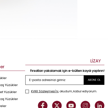
LİZAY
ler
Fırsatları yakalamak için e-bülten kaydı yaptırın!
ükler
ABONE OL
taş Yüzükler
KVKK Sözleşmesi'ni
, okudum, kabul ediyorum.
et Yüzükler
taş Yüzükler
yeler