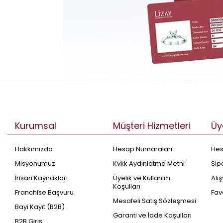
Kurumsal
Müşteri Hizmetleri
Üy
Hakkımızda
Hesap Numaraları
He
Misyonumuz
Kvkk Aydınlatma Metni
Sip
İnsan Kaynakları
Üyelik ve Kullanım
Alı
Koşulları
Franchise Başvuru
Fav
Mesafeli Satış Sözleşmesi
Bayi Kayıt (B2B)
Garanti ve İade Koşulları
B2B Giriş