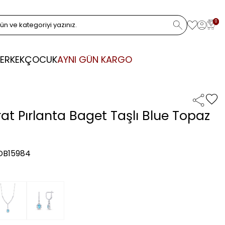
0
ERKEK
ÇOCUK
AYNI GÜN KARGO
rat Pırlanta Baget Taşlı Blue Topaz
 DB15984