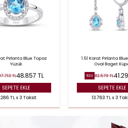
rat Pırlanta Blue Topaz
1.51 Karat Pırlanta Bl
Yüzük
Oval Baget Küp
48.857
TL
41.2
97.713
TL
82.579
TL
%
50
SEPETE EKLE
SEPETE EKLE
.286 TL x 3 Taksit
13.763 TL x 3 Tak