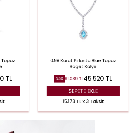
ue Topaz
0.98 Karat Pırlanta Blue Topaz
e
Baget Kolye
90
TL
45.520
TL
91.039
TL
%
50
SEPETE EKLE
sit
15.173 TL x 3 Taksit