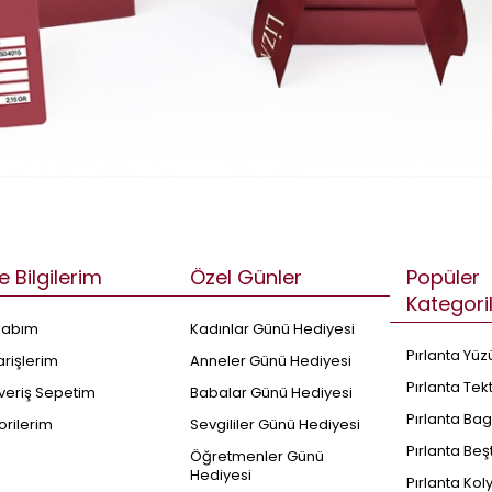
e Bilgilerim
Özel Günler
Popüler
Kategori
sabım
Kadınlar Günü Hediyesi
Pırlanta Yüz
arişlerim
Anneler Günü Hediyesi
Pırlanta Tek
şveriş Sepetim
Babalar Günü Hediyesi
Pırlanta Bag
orilerim
Sevgililer Günü Hediyesi
Pırlanta Beş
Öğretmenler Günü
Hediyesi
Pırlanta Kol