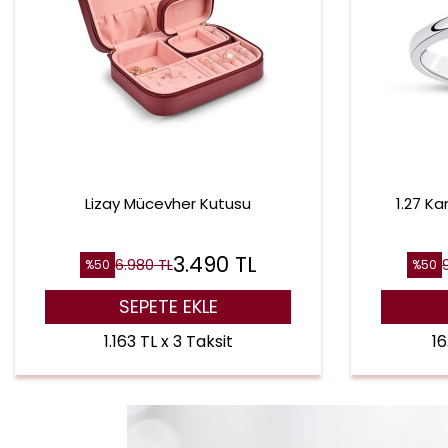
Lizay Mücevher Kutusu
1.27 Ka
3.490
TL
6.980
TL
%
50
%
50
SEPETE EKLE
1.163 TL x 3 Taksit
16