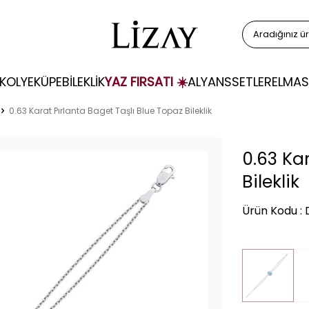
KOLYE
KÜPE
BİLEKLİK
YAZ FIRSATI ☀️
ALYANS
SETLER
ELMAS
0.63 Karat Pırlanta Baget Taşlı Blue Topaz Bileklik
0.63 Ka
Bileklik
Ürün Kodu :