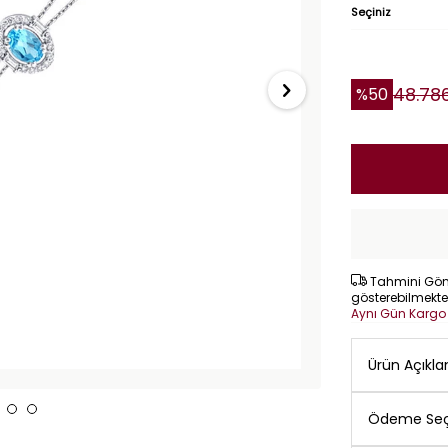
Seçiniz
48.78
%
50
Tahmini Gönd
gösterebilmekte
Aynı Gün Karg
Ürün Açıkl
Ödeme Seç