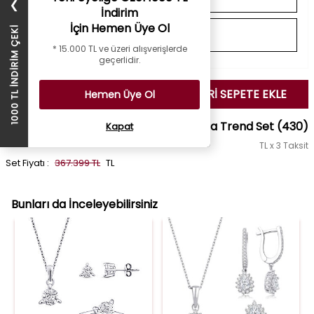
❯
İndirim
İçin Hemen Üye Ol
1000 TL İNDİRİM ÇEKİ
* 15.000 TL ve üzeri alışverişlerde
geçerlidir.
SEÇİLENLERİ SEPETE EKLE
Hemen Üye Ol
1.11 Karat Pırlanta Trend Set
(430)
Kapat
TL x 3 Taksit
Set Fiyatı :
367.399 TL
TL
Bunları da İnceleyebilirsiniz