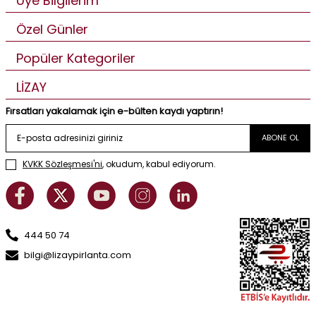
Üye Bilgilerim
Özel Günler
Popüler Kategoriler
LİZAY
Fırsatları yakalamak için e-bülten kaydı yaptırın!
ABONE OL
KVKK Sözleşmesi'ni
, okudum, kabul ediyorum.
444 50 74
bilgi@lizaypirlanta.com