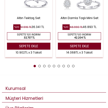
Altın Tektaş Set
Altın Damla Taşlı Mini Set
36.341 TL
46.893 TL
51.916 TL
66.990 TL
%30
%30
SEPETTE %10 İNDIRIM
SEPETTE %10 İNDIRIM
32.707 TL
42.204 TL
SEPETE EKLE
SEPETE EKLE
10.902TL x 3 Taksit
14.068TL x 3 Taksit
Kurumsal
Müşteri Hizmetleri