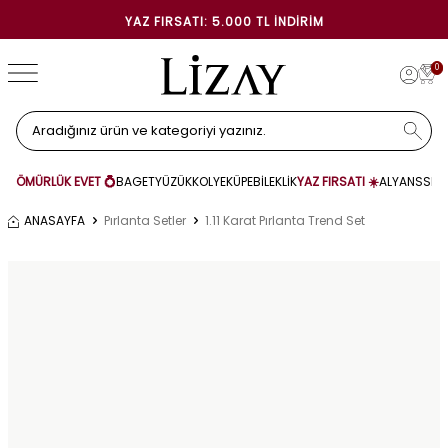
YAZ FIRSATI: 5.000 TL İNDIRIM
0
ÖMÜRLÜK EVET 💍
BAGET
YÜZÜK
KOLYE
KÜPE
BİLEKLİK
YAZ FIRSATI ☀️
ALYANS
SET
ANASAYFA
Pırlanta Setler
1.11 Karat Pırlanta Trend Set