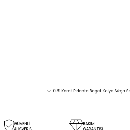
0.81 Karat Pırlanta Baget Kolye Sıkça S
GÜVENLİ
BAKIM
ALIŞVERİŞ
GARANTİSİ