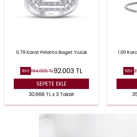
0.79 Karat Pırlanta Baget Yüzük
1.00 Kara
92.003
TL
184.005
TL
2
%
50
%
50
SEPETE EKLE
30.668 TL x 3 Taksit
35