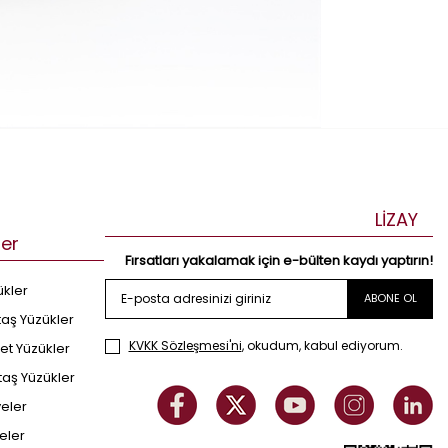
LİZAY
ler
Fırsatları yakalamak için e-bülten kaydı yaptırın!
ükler
ABONE OL
taş Yüzükler
KVKK Sözleşmesi'ni
, okudum, kabul ediyorum.
et Yüzükler
taş Yüzükler
yeler
eler