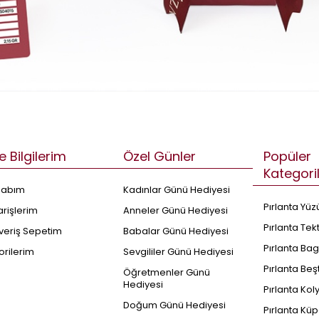
e Bilgilerim
Özel Günler
Popüler
Kategori
sabım
Kadınlar Günü Hediyesi
Pırlanta Yüz
arişlerim
Anneler Günü Hediyesi
Pırlanta Tek
şveriş Sepetim
Babalar Günü Hediyesi
Pırlanta Bag
orilerim
Sevgililer Günü Hediyesi
Pırlanta Beş
Öğretmenler Günü
Hediyesi
Pırlanta Kol
Doğum Günü Hediyesi
Pırlanta Küp