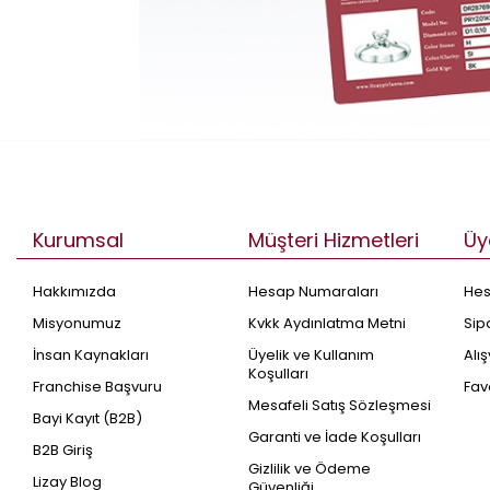
Kurumsal
Müşteri Hizmetleri
Üy
Hakkımızda
Hesap Numaraları
He
Misyonumuz
Kvkk Aydınlatma Metni
Sip
İnsan Kaynakları
Üyelik ve Kullanım
Alı
Koşulları
Franchise Başvuru
Fav
Mesafeli Satış Sözleşmesi
Bayi Kayıt (B2B)
Garanti ve İade Koşulları
B2B Giriş
Gizlilik ve Ödeme
Lizay Blog
Güvenliği