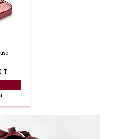
tusu
0
TL
it