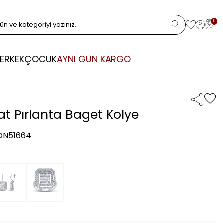
0
ERKEK
ÇOCUK
AYNI GÜN KARGO
rat Pırlanta Baget Kolye
 DN51664