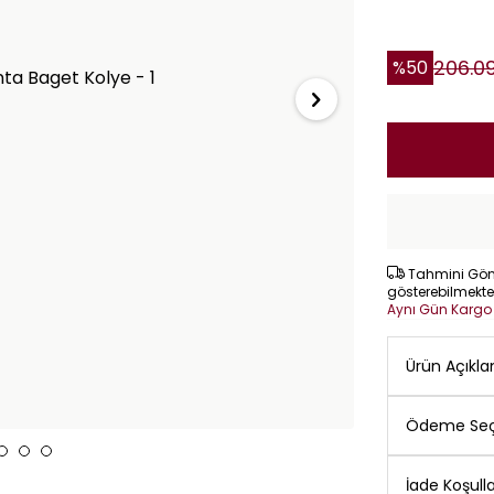
206.0
%
50
Tahmini Gönd
gösterebilmekte
Aynı Gün Karg
Ürün Açıkl
Ödeme Seç
İade Koşulla