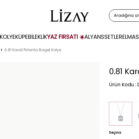
KOLYE
KÜPE
BİLEKLİK
YAZ FIRSATI ☀️
ALYANS
SETLER
ELMAS
0.81 Karat Pırlanta Baget Kolye
0.81 Ka
Ürün Kodu :
Seçiniz