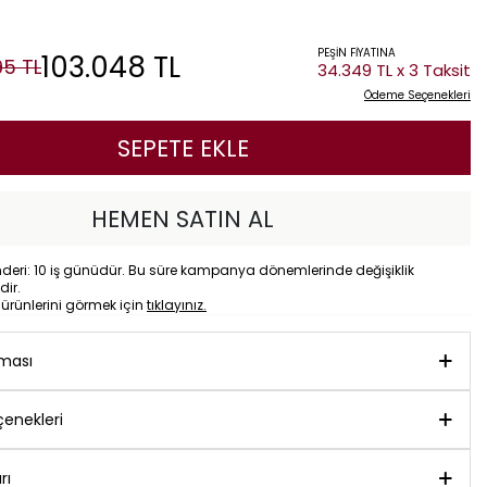
PEŞİN FİYATINA
103.048
TL
95
TL
34.349 TL x 3 Taksit
Ödeme Seçenekleri
SEPETE EKLE
HEMEN SATIN AL
eri: 10 iş günüdür. Bu süre kampanya dönemlerinde değişiklik
dir.
o
ürünlerini görmek için
tıklayınız.
aması
enekleri
rı