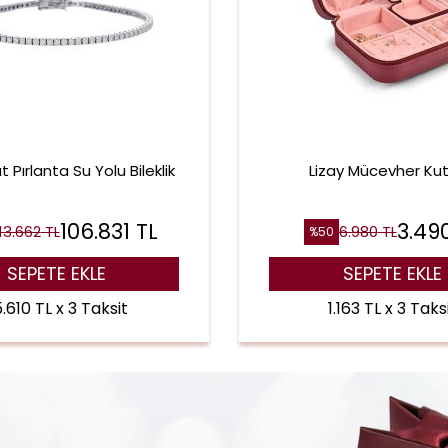
t Pırlanta Su Yolu Bileklik
Lizay Mücevher Ku
106.831
TL
3.49
13.662
TL
6.980
TL
%
50
SEPETE EKLE
SEPETE EKLE
.610 TL x 3 Taksit
1.163 TL x 3 Taks