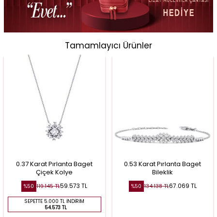
Tamamlayıcı Ürünler
0.37 Karat Pırlanta Baget
0.53 Karat Pırlanta Baget
Çiçek Kolye
Bileklik
59.573
TL
67.069
TL
119.145
TL
134.138
TL
%
50
%
50
SEPETTE 5.000 TL İNDIRIM
54.573 TL