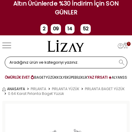
Altın Ürünlerde %30 İndirim İçin SON
GÜNLER
2
09
14
52
Gün
Saat
Dakika
Saniye
0
ÖMÜRLÜK EVET 💍
BAGET
YÜZÜK
KOLYE
KÜPE
BİLEKLİK
YAZ FIRSATI ☀️
ALYANS
SET
ANASAYFA
PIRLANTA
PIRLANTA YÜZÜK
PIRLANTA BAGET YÜZÜK
0.64 Karat Pırlanta Baget Yüzük