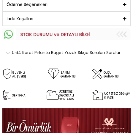
Ödeme Seçenekleri
İade Koşulları
0.64 Karat Pırlanta Baget Yüzük Sıkça Sorulan Sorular
GÜVENLİ
BAKIM
ÖLÇÜ
ALIŞVERİŞ
GARANTİSİ
GARANTİSİ
ÜCRETSİZ
ÜCRETSİZ DEĞİŞİM
SERTİFİKA
SİGORTALI
& İADE
GÖNDERİM