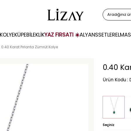
KOLYE
KÜPE
BİLEKLİK
YAZ FIRSATI ☀️
ALYANS
SETLER
ELMAS
0.40 Karat Pırlanta Zümrüt Kolye
0.40 Ka
Ürün Kodu :
Seçiniz