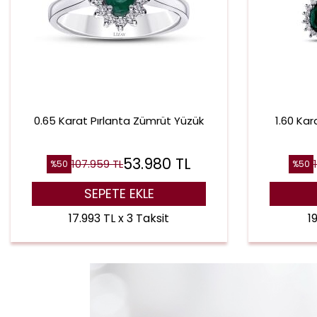
0.65 Karat Pırlanta Zümrüt Yüzük
1.60 Ka
53.980
TL
107.959
TL
%
50
%
50
SEPETE EKLE
17.993 TL x 3 Taksit
1