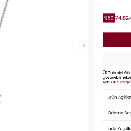
74.82
%
50
Tahmini Gönd
gösterebilmekte
Aynı Gün Karg
Ürün Açıkl
Ödeme Seç
İade Koşulla