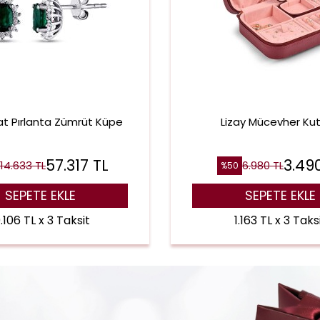
rat Pırlanta Zümrüt Küpe
Lizay Mücevher Ku
57.317
TL
3.49
114.633
TL
6.980
TL
%
50
SEPETE EKLE
SEPETE EKLE
9.106 TL x 3 Taksit
1.163 TL x 3 Taks