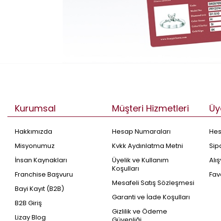
Kurumsal
Müşteri Hizmetleri
Üy
Hakkımızda
Hesap Numaraları
He
Misyonumuz
Kvkk Aydınlatma Metni
Sip
İnsan Kaynakları
Üyelik ve Kullanım
Alı
Koşulları
Franchise Başvuru
Fav
Mesafeli Satış Sözleşmesi
Bayi Kayıt (B2B)
Garanti ve İade Koşulları
B2B Giriş
Gizlilik ve Ödeme
Lizay Blog
Güvenliği