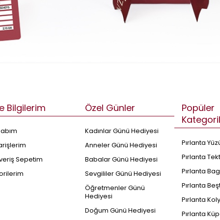
e Bilgilerim
Özel Günler
Popüler
Kategori
sabım
Kadınlar Günü Hediyesi
Pırlanta Yüz
arişlerim
Anneler Günü Hediyesi
Pırlanta Tek
şveriş Sepetim
Babalar Günü Hediyesi
Pırlanta Bag
orilerim
Sevgililer Günü Hediyesi
Pırlanta Beş
Öğretmenler Günü
Hediyesi
Pırlanta Kol
Doğum Günü Hediyesi
Pırlanta Küp