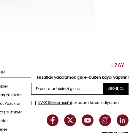
LİZAY
ler
Fırsatları yakalamak için e-bülten kaydı yaptırın!
ükler
ABONE OL
taş Yüzükler
KVKK Sözleşmesi'ni
, okudum, kabul ediyorum.
et Yüzükler
taş Yüzükler
yeler
eler