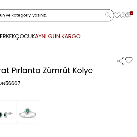
0
ERKEK
ÇOCUK
AYNI GÜN KARGO
rat Pırlanta Zümrüt Kolye
 DN56667