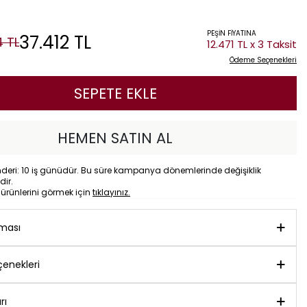
PEŞİN FİYATINA
37.412
TL
4
TL
12.471 TL x 3 Taksit
Ödeme Seçenekleri
SEPETE EKLE
HEMEN SATIN AL
eri: 10 iş günüdür. Bu süre kampanya dönemlerinde değişiklik
dir.
o
ürünlerini görmek için
tıklayınız.
aması
enekleri
rı