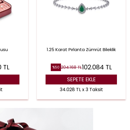
tusu
1.25 Karat Pırlanta Zümrüt Bileklik
0
TL
102.084
TL
204.168
TL
%
50
SEPETE EKLE
it
34.028 TL x 3 Taksit