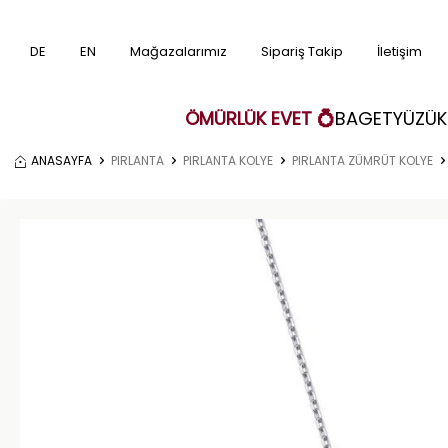
DE
EN
Mağazalarımız
Sipariş Takip
İletişim
ÖMÜRLÜK EVET 💍
BAGET
YÜZÜK
ANASAYFA
PIRLANTA
PIRLANTA KOLYE
PIRLANTA ZÜMRÜT KOLYE