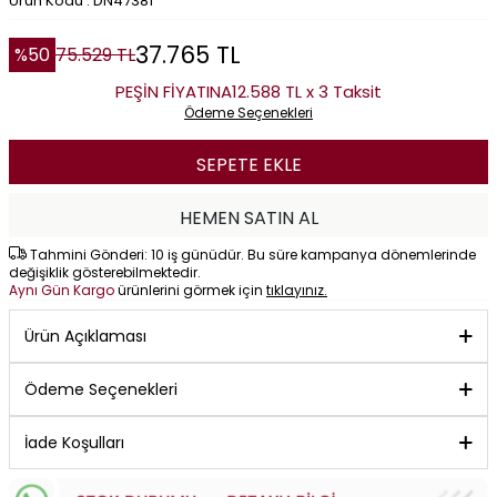
Ürün Kodu : DN47381
37.765
TL
%
50
75.529
TL
PEŞİN FİYATINA
12.588 TL x 3 Taksit
Ödeme Seçenekleri
SEPETE EKLE
HEMEN SATIN AL
Tahmini Gönderi: 10 iş günüdür. Bu süre kampanya dönemlerinde
değişiklik gösterebilmektedir.
Aynı Gün Kargo
ürünlerini görmek için
tıklayınız.
Ürün Açıklaması
Ödeme Seçenekleri
İade Koşulları