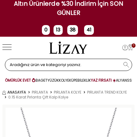
Altın Ürünlerde %30 İndirim İçin SON
GÜNLER
0
13
38
41
Gün
Saat
Dakika
Saniye
0
ÖMÜRLÜK EVET 💍
BAGET
YÜZÜK
KOLYE
KÜPE
BİLEKLİK
YAZ FIRSATI ☀️
ALYANS
SET
ANASAYFA
PIRLANTA
PIRLANTA KOLYE
PIRLANTA TREND KOLYE
0.15 Karat Pırlanta Çift Kalp Kolye