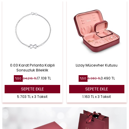
0.03 Karat Pırlanta Kalpli
Lizay Mücevher Kutusu
Sonsuzluk Bileklik
17.108
TL
3.490
TL
34.216
TL
6.980
TL
%
50
%
50
SEPETE EKLE
SEPETE EKLE
5.703 TL x 3 Taksit
1.163 TL x 3 Taksit