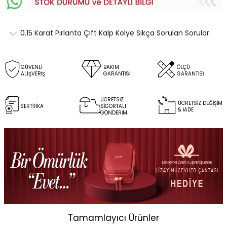
0.15 Karat Pırlanta Çift Kalp Kolye Sıkça Sorulan Sorular
GÜVENLİ
BAKIM
ÖLÇÜ
ALIŞVERİŞ
GARANTİSİ
GARANTİSİ
ÜCRETSİZ
ÜCRETSİZ DEĞİŞİM
SERTİFİKA
SİGORTALI
& İADE
GÖNDERİM
Tamamlayıcı Ürünler