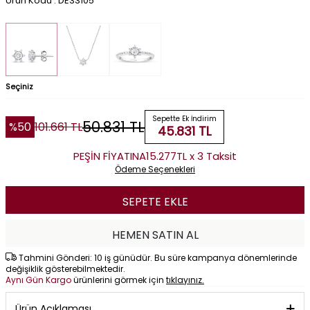
Ürün Kodu : DE33105
Seçiniz
Sepette Ek İndirim
50.831
TL
%
50
101.661
TL
45.831
TL
PEŞİN FİYATINA
15.277TL x 3 Taksit
Ödeme Seçenekleri
SEPETE EKLE
HEMEN SATIN AL
Tahmini Gönderi: 10 iş günüdür. Bu süre kampanya dönemlerinde
değişiklik gösterebilmektedir.
Aynı Gün Kargo
ürünlerini görmek için
tıklayınız.
Ürün Açıklaması