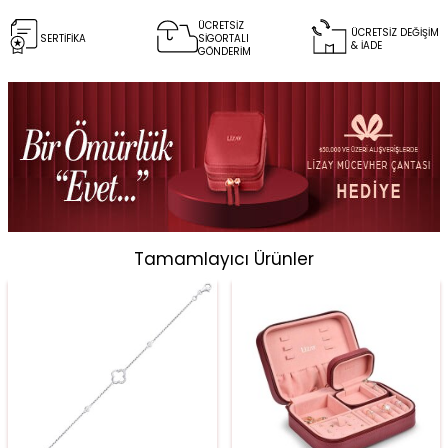
ÜCRETSİZ
ÜCRETSİZ DEĞİŞİM
SERTİFİKA
SİGORTALI
& İADE
GÖNDERİM
Tamamlayıcı Ürünler