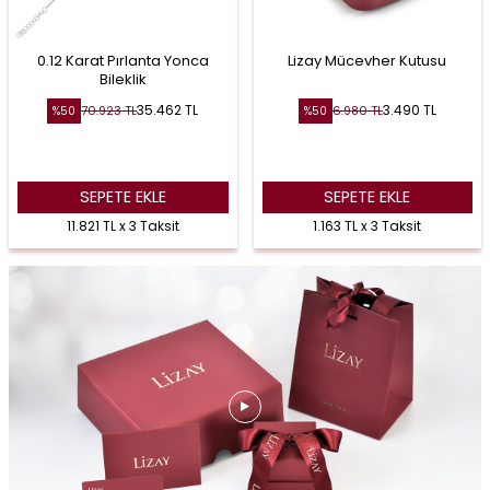
0.12 Karat Pırlanta Yonca
Lizay Mücevher Kutusu
Bileklik
35.462
TL
3.490
TL
70.923
TL
6.980
TL
%
50
%
50
SEPETE EKLE
SEPETE EKLE
11.821 TL x 3 Taksit
1.163 TL x 3 Taksit