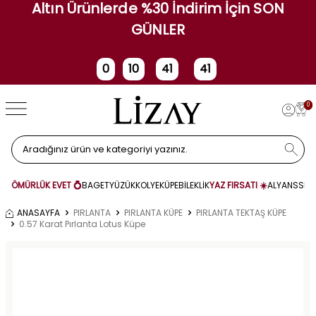
Altın Ürünlerde %30 İndirim İçin SON
GÜNLER
0
10
41
40
Gün
Saat
Dakika
Saniye
0
ÖMÜRLÜK EVET 💍
BAGET
YÜZÜK
KOLYE
KÜPE
BİLEKLİK
YAZ FIRSATI ☀️
ALYANS
SET
ANASAYFA
PIRLANTA
PIRLANTA KÜPE
PIRLANTA TEKTAŞ KÜPE
0.57 Karat Pırlanta Lotus Küpe