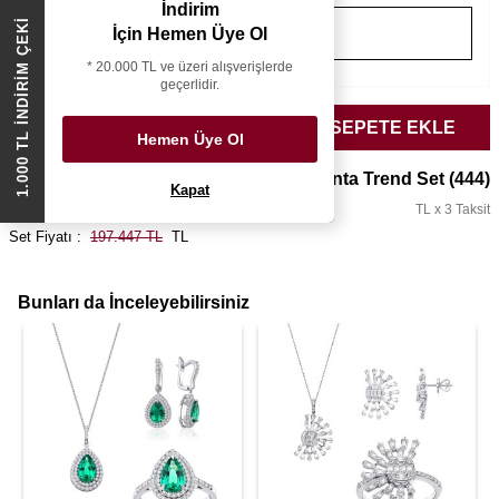
İndirim
1.000 TL İNDİRİM ÇEKİ
İçin Hemen Üye Ol
* 20.000 TL ve üzeri alışverişlerde
geçerlidir.
SEÇİLENLERİ SEPETE EKLE
Hemen Üye Ol
0.51 Karat Pırlanta Trend Set
(444)
Kapat
TL x 3 Taksit
Set Fiyatı :
197.447 TL
TL
Bunları da İnceleyebilirsiniz