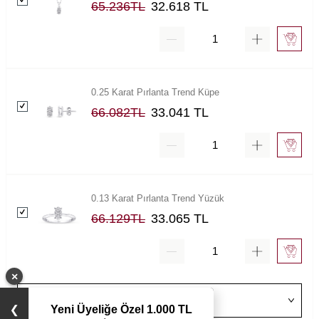
65.236
TL
32.618
TL
0.25 Karat Pırlanta Trend Küpe
66.082
TL
33.041
TL
0.13 Karat Pırlanta Trend Yüzük
66.129
TL
33.065
TL
×
Yeni Üyeliğe Özel 1.000 TL
❯