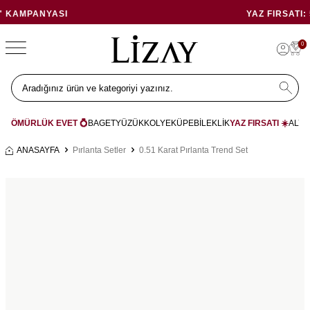
YAZ FIRSATI: 5.000 TL İNDIRIM
0
ÖMÜRLÜK EVET 💍
BAGET
YÜZÜK
KOLYE
KÜPE
BİLEKLİK
YAZ FIRSATI ☀️
ALYA
ANASAYFA
Pırlanta Setler
0.51 Karat Pırlanta Trend Set