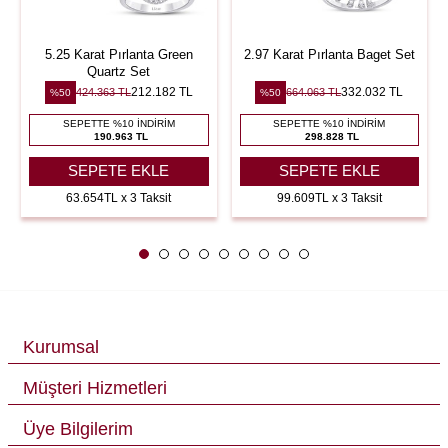
5.25 Karat Pırlanta Green
2.97 Karat Pırlanta Baget Set
Quartz Set
212.182 TL
332.032 TL
424.363 TL
664.063 TL
%50
%50
SEPETTE %10 İNDIRIM
SEPETTE %10 İNDIRIM
190.963 TL
298.828 TL
SEPETE EKLE
SEPETE EKLE
63.654TL x 3 Taksit
99.609TL x 3 Taksit
Kurumsal
Müşteri Hizmetleri
Üye Bilgilerim