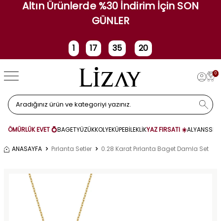
Altın Ürünlerde %30 İndirim İçin SON
GÜNLER
1
17
35
20
Gün
Saat
Dakika
Saniye
0
ÖMÜRLÜK EVET 💍
BAGET
YÜZÜK
KOLYE
KÜPE
BİLEKLİK
YAZ FIRSATI ☀️
ALYANS
SET
ANASAYFA
Pırlanta Setler
0.28 Karat Pırlanta Baget Damla Set