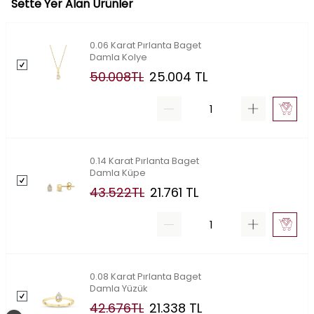
Sette Yer Alan Ürünler
0.06 Karat Pırlanta Baget
Damla Kolye
50.008
TL
25.004
TL
0.14 Karat Pırlanta Baget
Damla Küpe
43.522
TL
21.761
TL
0.08 Karat Pırlanta Baget
Damla Yüzük
42.676
TL
21.338
TL