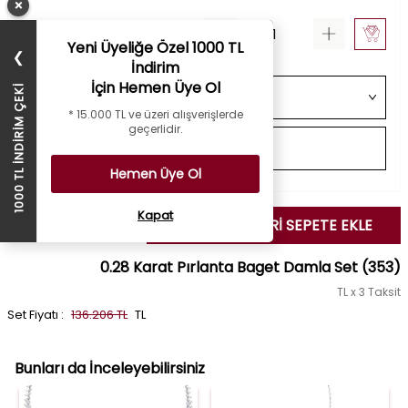
×
Yeni Üyeliğe Özel 1000 TL
❯
İndirim
İçin Hemen Üye Ol
1000 TL İNDİRİM ÇEKİ
* 15.000 TL ve üzeri alışverişlerde
geçerlidir.
Hemen Üye Ol
Kapat
SEÇİLENLERİ SEPETE EKLE
0.28 Karat Pırlanta Baget Damla Set
(353)
TL x 3 Taksit
Set Fiyatı :
136.206 TL
TL
Bunları da İnceleyebilirsiniz