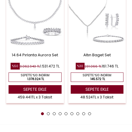
14.64 Pırlanta Aurora Set
Altın Baget Set
1.531.472 TL
161.746 TL
3.062.943 TL
231.066 TL
%50
%30
SEPETTE %10 İNDIRIM
SEPETTE %10 İNDIRIM
1.378.324 TL
145.572 TL
SEPETE EKLE
SEPETE EKLE
459.441TL x 3 Taksit
48.524TL x 3 Taksit