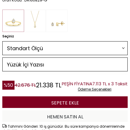
Ürün Kodu : DR160829-G
Seçiniz
PEŞİN FİYATINA
7.113 TL x 3 Taksit
21.338
TL
%
50
42.676
TL
Ödeme Seçenekleri
SEPETE EKLE
HEMEN SATIN AL
Tahmini Gönderi: 10 iş günüdür. Bu süre kampanya dönemlerinde