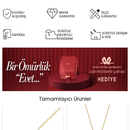
GÜVENLİ
BAKIM
ÖLÇÜ
ALIŞVERİŞ
GARANTİSİ
GARANTİSİ
ÜCRETSİZ
ÜCRETSİZ DEĞİŞİM
SERTİFİKA
SİGORTALI
& İADE
GÖNDERİM
Tamamlayıcı Ürünler