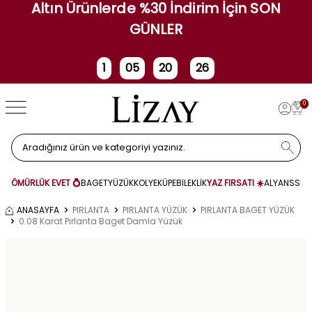
Altın Ürünlerde %30 İndirim İçin SON
GÜNLER
1
05
20
25
Gün
Saat
Dakika
Saniye
0
ÖMÜRLÜK EVET 💍
BAGET
YÜZÜK
KOLYE
KÜPE
BİLEKLİK
YAZ FIRSATI ☀️
ALYANS
SET
ANASAYFA
PIRLANTA
PIRLANTA YÜZÜK
PIRLANTA BAGET YÜZÜK
0.08 Karat Pırlanta Baget Damla Yüzük