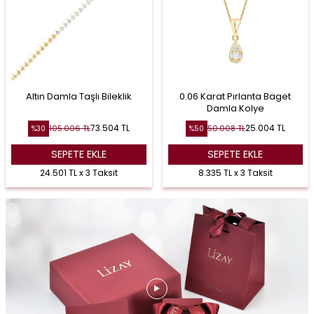
Altın Damla Taşlı Bileklik
0.06 Karat Pırlanta Baget
Damla Kolye
73.504
TL
25.004
TL
105.006
TL
50.008
TL
%
30
%
50
SEPETE EKLE
SEPETE EKLE
24.501 TL x 3 Taksit
8.335 TL x 3 Taksit