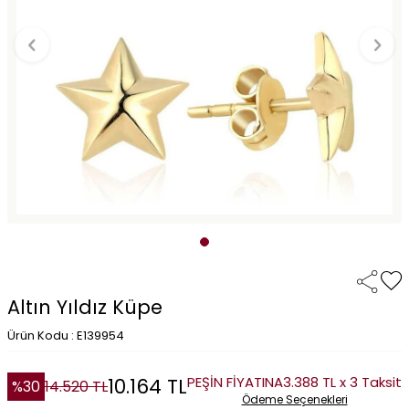
Altın Yıldız Küpe
Ürün Kodu : E139954
PEŞİN FİYATINA
3.388 TL x 3 Taksit
10.164
TL
%
30
14.520
TL
Ödeme Seçenekleri