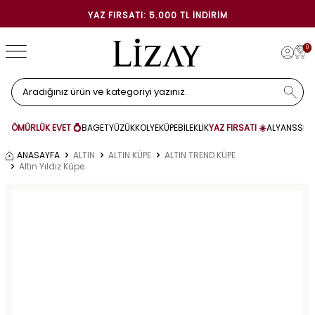
YAZ FIRSATI: 5.000 TL İNDIRIM
0
ÖMÜRLÜK EVET 💍
BAGET
YÜZÜK
KOLYE
KÜPE
BİLEKLİK
YAZ FIRSATI ☀️
ALYANS
SET
ANASAYFA
ALTIN
ALTIN KÜPE
ALTIN TREND KÜPE
Altın Yıldız Küpe