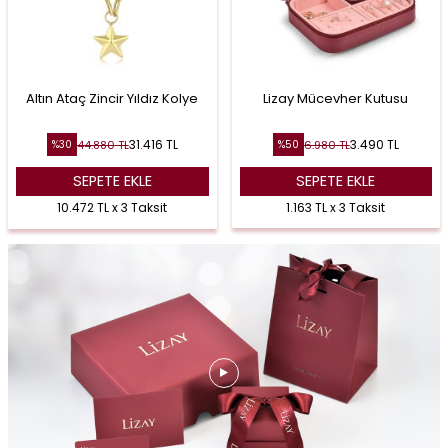
Altın Ataç Zincir Yıldız Kolye
Lizay Mücevher Kutusu
31.416
TL
3.490
TL
44.880
TL
6.980
TL
%
30
%
50
SEPETE EKLE
SEPETE EKLE
10.472 TL x 3 Taksit
1.163 TL x 3 Taksit