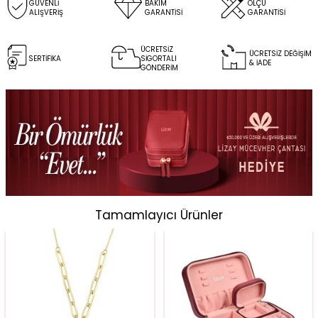
GÜVENLİ
BAKIM
ÖLÇÜ
ALIŞVERİŞ
GARANTİSİ
GARANTİSİ
ÜCRETSİZ
ÜCRETSİZ DEĞİŞİM
SERTİFİKA
SİGORTALI
& İADE
GÖNDERİM
Tamamlayıcı Ürünler