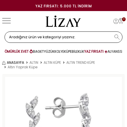
YAZ FIRSATI: 5.000 TL İNDIRIM
0
ÖMÜRLÜK EVET 💍
BAGET
YÜZÜK
KOLYE
KÜPE
BİLEKLİK
YAZ FIRSATI ☀️
ALYANS
SET
ANASAYFA
ALTIN
ALTIN KÜPE
ALTIN TREND KÜPE
Altın Yaprak Küpe