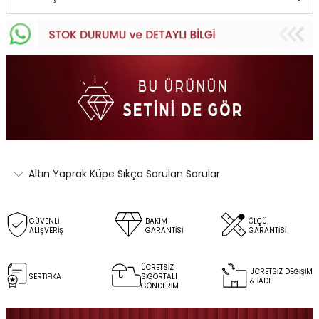
Altın Yaprak Küpe Sıkça Sorulan Sorular
GÜVENLİ
BAKIM
ÖLÇÜ
ALIŞVERİŞ
GARANTİSİ
GARANTİSİ
ÜCRETSİZ
ÜCRETSİZ DEĞİŞİM
SERTİFİKA
SİGORTALI
& İADE
GÖNDERİM