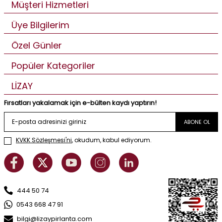
Müşteri Hizmetleri
Üye Bilgilerim
Özel Günler
Popüler Kategoriler
LİZAY
Fırsatları yakalamak için e-bülten kaydı yaptırın!
ABONE OL
KVKK Sözleşmesi'ni
, okudum, kabul ediyorum.
444 50 74
0543 668 47 91
bilgi@lizaypirlanta.com