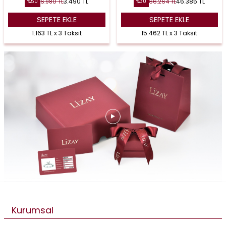
3.490
TL
46.385
TL
6.980
TL
66.264
TL
%
50
%
30
SEPETE EKLE
SEPETE EKLE
1.163 TL x 3 Taksit
15.462 TL x 3 Taksit
Kurumsal