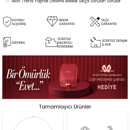
Altın Trend Yaprak Desenli Bileklik Sıkça Sorulan Sorular
GÜVENLİ
BAKIM
ÖLÇÜ
ALIŞVERİŞ
GARANTİSİ
GARANTİSİ
ÜCRETSİZ
ÜCRETSİZ DEĞİŞİM
SERTİFİKA
SİGORTALI
& İADE
GÖNDERİM
Tamamlayıcı Ürünler