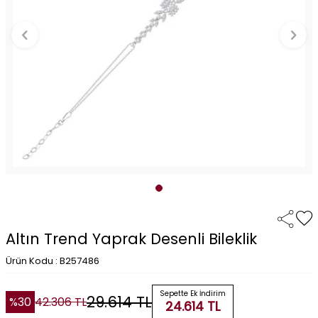
Altın Trend Yaprak Desenli Bileklik
Ürün Kodu : B257486
Sepette Ek İndirim
29.614
TL
%
30
42.306
TL
24.614
TL