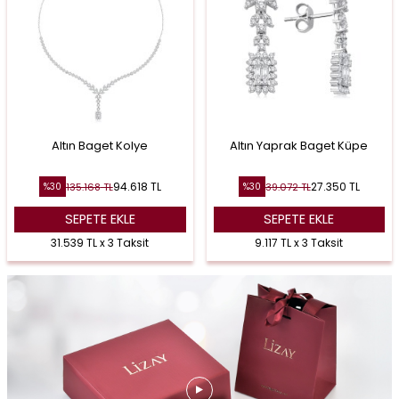
Altın Baget Kolye
Altın Yaprak Baget Küpe
94.618
TL
27.350
TL
135.168
TL
39.072
TL
%
30
%
30
SEPETE EKLE
SEPETE EKLE
31.539 TL x 3 Taksit
9.117 TL x 3 Taksit