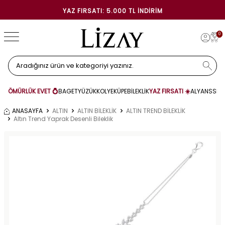
YAZ FIRSATI: 5.000 TL İNDIRIM
0
ÖMÜRLÜK EVET 💍
BAGET
YÜZÜK
KOLYE
KÜPE
BİLEKLİK
YAZ FIRSATI ☀️
ALYANS
SET
ANASAYFA
ALTIN
ALTIN BİLEKLİK
ALTIN TREND BİLEKLİK
Altın Trend Yaprak Desenli Bileklik