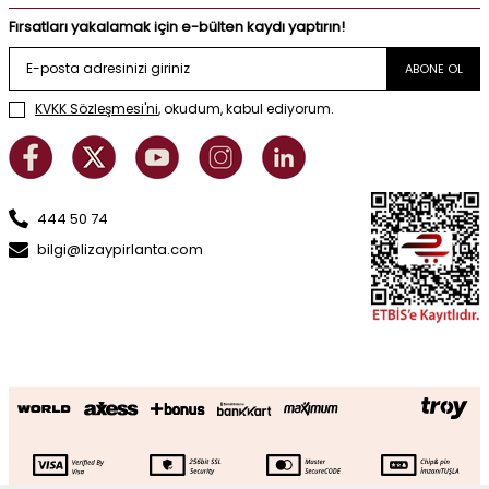
Fırsatları yakalamak için e-bülten kaydı yaptırın!
ABONE OL
KVKK Sözleşmesi'ni
, okudum, kabul ediyorum.
444 50 74
bilgi@lizaypirlanta.com
Altın Taşlı Sonsuzluk Kolye