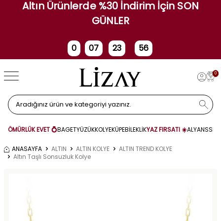
Altın Ürünlerde %30 İndirim İçin SON
GÜNLER
0
07
23
55
Gün
Saat
Dakika
Saniye
0
ÖMÜRLÜK EVET 💍
BAGET
YÜZÜK
KOLYE
KÜPE
BİLEKLİK
YAZ FIRSATI ☀️
ALYANS
SET
ANASAYFA
ALTIN
ALTIN KOLYE
ALTIN TREND KOLYE
Altın Taşlı Sonsuzluk Kolye