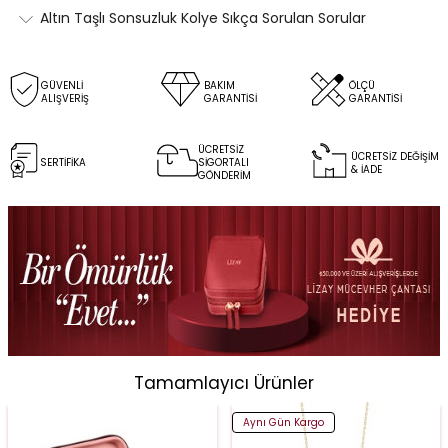
Altın Taşlı Sonsuzluk Kolye Sıkça Sorulan Sorular
GÜVENLİ
BAKIM
ÖLÇÜ
ALIŞVERİŞ
GARANTİSİ
GARANTİSİ
ÜCRETSİZ
ÜCRETSİZ DEĞİŞİM
SERTİFİKA
SİGORTALI
& İADE
GÖNDERİM
Tamamlayıcı Ürünler
Aynı Gün Kargo