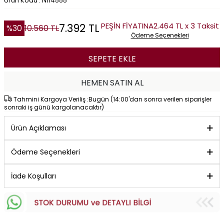
Ürün Kodu : N114555
PEŞİN FİYATINA
2.464 TL x 3 Taksit
7.392
TL
%
30
10.560
TL
Ödeme Seçenekleri
SEPETE EKLE
HEMEN SATIN AL
Tahmini Kargoya Veriliş :Bugün (14:00'dan sonra verilen siparişler
sonraki iş günü kargolanacaktır)
Ürün Açıklaması
Ödeme Seçenekleri
İade Koşulları