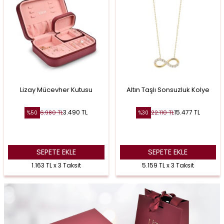
Lizay Mücevher Kutusu
Altın Taşlı Sonsuzluk Kolye
3.490
TL
15.477
TL
6.980
TL
22.110
TL
%
50
%
30
SEPETE EKLE
SEPETE EKLE
1.163 TL x 3 Taksit
5.159 TL x 3 Taksit