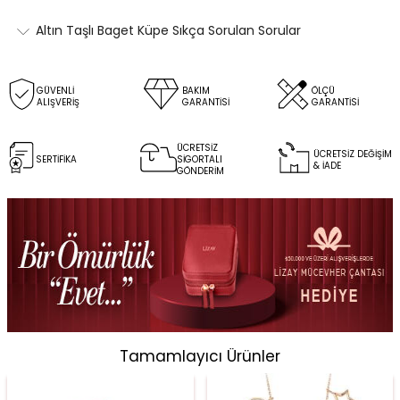
Altın Taşlı Baget Küpe Sıkça Sorulan Sorular
GÜVENLİ
BAKIM
ÖLÇÜ
ALIŞVERİŞ
GARANTİSİ
GARANTİSİ
ÜCRETSİZ
ÜCRETSİZ DEĞİŞİM
SERTİFİKA
SİGORTALI
& İADE
GÖNDERİM
Tamamlayıcı Ürünler