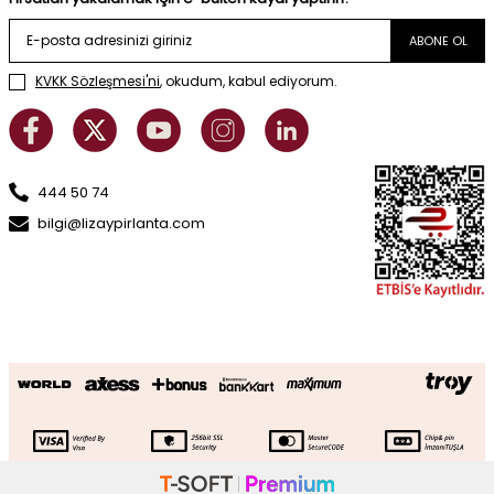
ABONE OL
KVKK Sözleşmesi'ni
, okudum, kabul ediyorum.
444 50 74
bilgi@lizaypirlanta.com
Altın Taşlı Baget Küpe
SEPETE EKLE
30.558
TL
21.391
TL