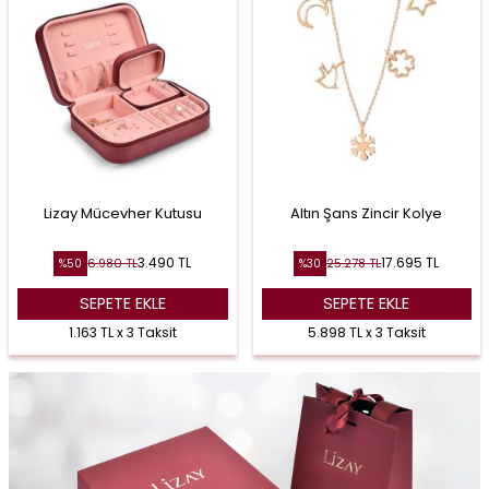
Lizay Mücevher Kutusu
Altın Şans Zincir Kolye
3.490
TL
17.695
TL
6.980
TL
25.278
TL
%
50
%
30
SEPETE EKLE
SEPETE EKLE
1.163 TL x 3 Taksit
5.898 TL x 3 Taksit