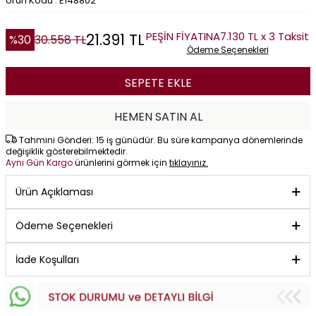
Ürün Kodu : E148802
PEŞİN FİYATINA
7.130 TL x 3 Taksit
21.391
TL
%
30
30.558
TL
Ödeme Seçenekleri
SEPETE EKLE
HEMEN SATIN AL
Tahmini Gönderi: 15 iş günüdür. Bu süre kampanya dönemlerinde
değişiklik gösterebilmektedir.
Aynı Gün Kargo
ürünlerini görmek için
tıklayınız.
Ürün Açıklaması
Ödeme Seçenekleri
İade Koşulları