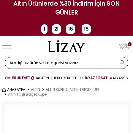
Altın Ürünlerde %30 İndirim İçin SON
GÜNLER
1
21
16
16
Gün
Saat
Dakika
Saniye
0
ÖMÜRLÜK EVET 💍
BAGET
YÜZÜK
KOLYE
KÜPE
BİLEKLİK
YAZ FIRSATI ☀️
ALYANS
SET
ANASAYFA
ALTIN
ALTIN KÜPE
ALTIN TREND KÜPE
Altın Taşlı Baget Küpe