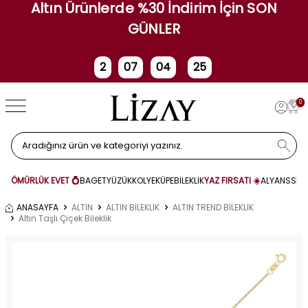
Altın Ürünlerde %30 İndirim İçin SON
GÜNLER
2
07
04
25
Gün
Saat
Dakika
Saniye
0
ÖMÜRLÜK EVET 💍
BAGET
YÜZÜK
KOLYE
KÜPE
BİLEKLİK
YAZ FIRSATI ☀️
ALYANS
SET
ANASAYFA
ALTIN
ALTIN BİLEKLİK
ALTIN TREND BİLEKLİK
Altın Taşlı Çiçek Bileklik