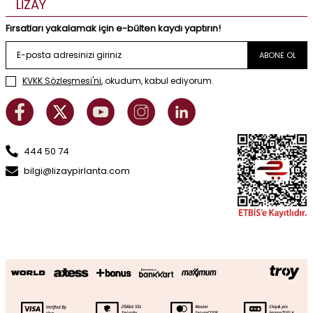
LİZAY
Fırsatları yakalamak için e-bülten kaydı yaptırın!
ABONE OL
KVKK Sözleşmesi'ni
, okudum, kabul ediyorum.
444 50 74
bilgi@lizaypirlanta.com