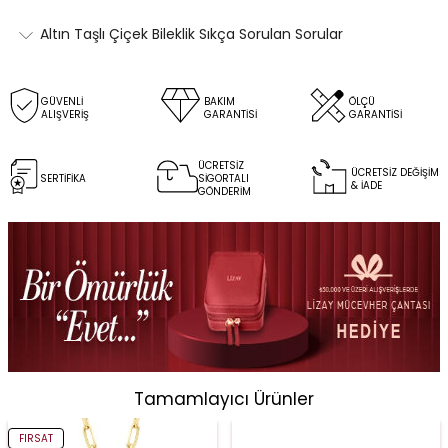
Altın Taşlı Çiçek Bileklik Sıkça Sorulan Sorular
GÜVENLİ
BAKIM
ÖLÇÜ
ALIŞVERİŞ
GARANTİSİ
GARANTİSİ
ÜCRETSİZ
ÜCRETSİZ DEĞİŞİM
SERTİFİKA
SİGORTALI
& İADE
GÖNDERİM
Tamamlayıcı Ürünler
FIRSAT