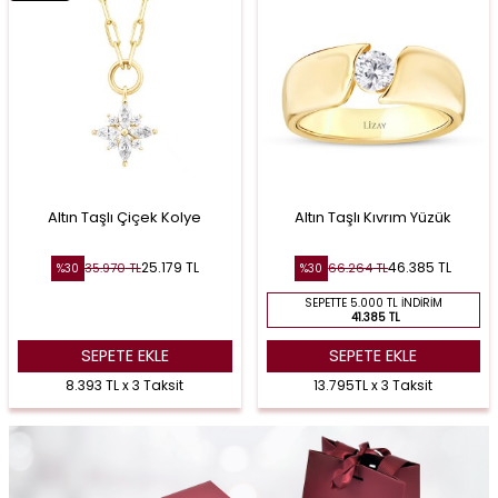
Altın Taşlı Çiçek Kolye
Altın Taşlı Kıvrım Yüzük
25.179
TL
46.385
TL
35.970
TL
66.264
TL
%
30
%
30
SEPETTE 5.000 TL İNDIRIM
41.385 TL
SEPETE EKLE
SEPETE EKLE
8.393 TL x 3 Taksit
13.795TL x 3 Taksit