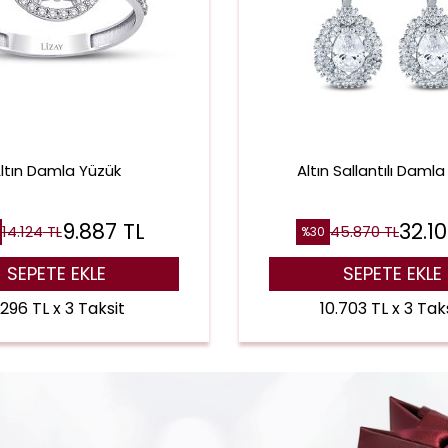
ltın Damla Yüzük
Altın Sallantılı Daml
9.887
TL
32.1
14.124
TL
45.870
TL
%
30
SEPETE EKLE
SEPETE EKLE
.296 TL x 3 Taksit
10.703 TL x 3 Tak