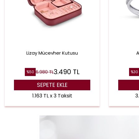
Lizay Mücevher Kutusu
A
3.490
TL
6.980
TL
%
50
%
30
SEPETE EKLE
1.163 TL x 3 Taksit
3