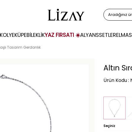
KOLYE
KÜPE
BİLEKLİK
YAZ FIRSATI ☀️
ALYANS
SETLER
ELMAS
 Taşlı Tasarım Gerdanlık
Altın Sı
Ürün Kodu :
Seçiniz