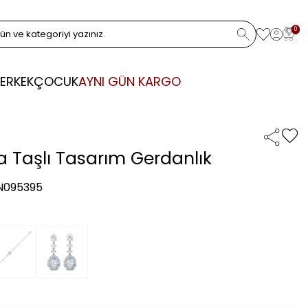
0
ERKEK
ÇOCUK
AYNI GÜN KARGO
ra Taşlı Tasarım Gerdanlık
 N095395