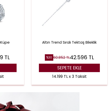
a Küpe
Altın Trend Sıralı Tektaş Bileklik
09
TL
42.596
TL
60.852
TL
%
30
SEPETE EKLE
sit
14.199 TL x 3 Taksit