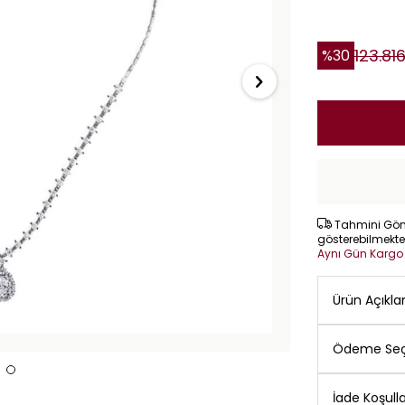
123.81
%
30
Tahmini Gönd
gösterebilmekte
Aynı Gün Karg
Ürün Açıkl
Ödeme Seç
İade Koşulla