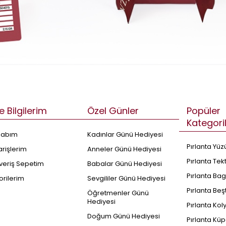
e Bilgilerim
Özel Günler
Popüler
Kategori
sabım
Kadınlar Günü Hediyesi
Pırlanta Yüz
arişlerim
Anneler Günü Hediyesi
Pırlanta Tek
şveriş Sepetim
Babalar Günü Hediyesi
Pırlanta Bag
orilerim
Sevgililer Günü Hediyesi
Pırlanta Beş
Öğretmenler Günü
Hediyesi
Pırlanta Kol
Doğum Günü Hediyesi
Pırlanta Küp