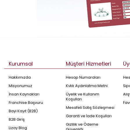
Kurumsal
Müşteri Hizmetleri
Üy
Hakkımızda
Hesap Numaraları
He
Misyonumuz
Kvkk Aydınlatma Metni
Sip
İnsan Kaynakları
Üyelik ve Kullanım
Alı
Koşulları
Franchise Başvuru
Fav
Mesafeli Satış Sözleşmesi
Bayi Kayıt (B2B)
Garanti ve İade Koşulları
B2B Giriş
Gizlilik ve Ödeme
Lizay Blog
Güvenliği