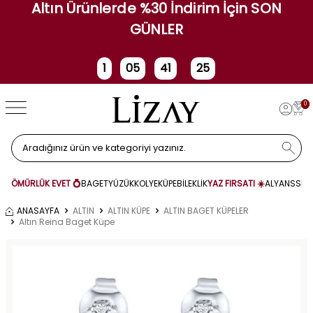
Altın Ürünlerde %30 İndirim İçin SON
GÜNLER
1
05
41
25
Gün
Saat
Dakika
Saniye
0
ÖMÜRLÜK EVET 💍
BAGET
YÜZÜK
KOLYE
KÜPE
BİLEKLİK
YAZ FIRSATI ☀️
ALYANS
SET
ANASAYFA
ALTIN
ALTIN KÜPE
ALTIN BAGET KÜPELER
Altın Reina Baget Küpe