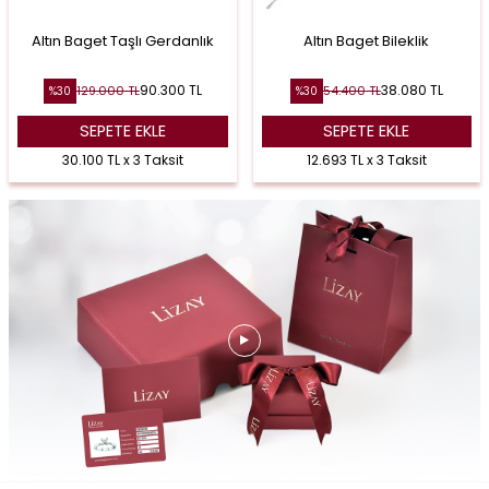
Altın Baget Taşlı Gerdanlık
Altın Baget Bileklik
90.300
TL
38.080
TL
129.000
TL
54.400
TL
%
30
%
30
SEPETE EKLE
SEPETE EKLE
30.100 TL x 3 Taksit
12.693 TL x 3 Taksit