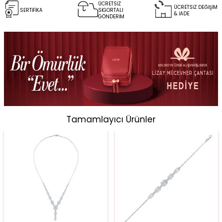
ÜCRETSİZ
ÜCRETSİZ DEĞİŞİM
SERTİFİKA
SİGORTALI
& İADE
GÖNDERİM
Tamamlayıcı Ürünler