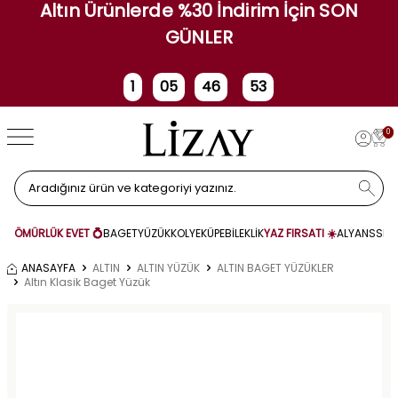
Altın Ürünlerde %30 İndirim İçin SON
GÜNLER
1
05
46
53
Gün
Saat
Dakika
Saniye
0
ÖMÜRLÜK EVET 💍
BAGET
YÜZÜK
KOLYE
KÜPE
BİLEKLİK
YAZ FIRSATI ☀️
ALYANS
SET
ANASAYFA
ALTIN
ALTIN YÜZÜK
ALTIN BAGET YÜZÜKLER
Altın Klasik Baget Yüzük