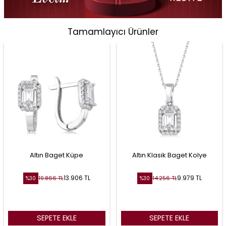
Tamamlayıcı Ürünler
Altın Baget Küpe
Altın Klasik Baget Kolye
13.906
TL
9.979
TL
19.866
TL
14.256
TL
%
30
%
30
SEPETE EKLE
SEPETE EKLE