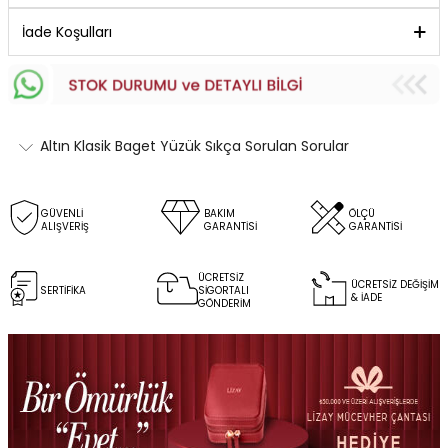
İade Koşulları
Altın Klasik Baget Yüzük Sıkça Sorulan Sorular
GÜVENLİ
BAKIM
ÖLÇÜ
ALIŞVERİŞ
GARANTİSİ
GARANTİSİ
ÜCRETSİZ
ÜCRETSİZ DEĞİŞİM
SERTİFİKA
SİGORTALI
& İADE
GÖNDERİM