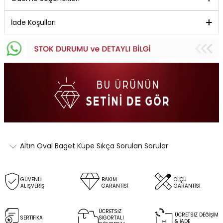
İade Koşulları
Altın Oval Baget Küpe Sıkça Sorulan Sorular
GÜVENLİ
BAKIM
ÖLÇÜ
ALIŞVERİŞ
GARANTİSİ
GARANTİSİ
ÜCRETSİZ
ÜCRETSİZ DEĞİŞİM
SERTİFİKA
SİGORTALI
& İADE