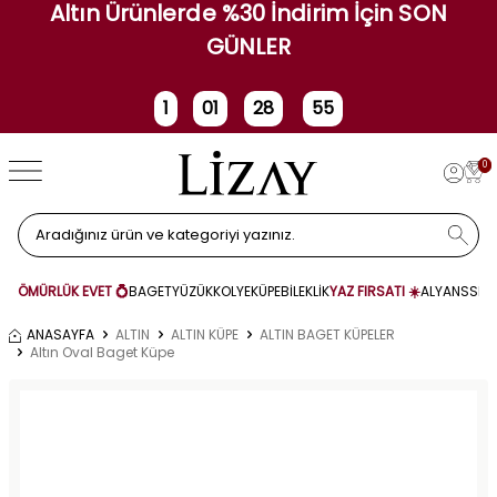
Altın Ürünlerde %30 İndirim İçin SON
GÜNLER
1
01
28
54
Gün
Saat
Dakika
Saniye
0
ÖMÜRLÜK EVET 💍
BAGET
YÜZÜK
KOLYE
KÜPE
BİLEKLİK
YAZ FIRSATI ☀️
ALYANS
SET
ANASAYFA
ALTIN
ALTIN KÜPE
ALTIN BAGET KÜPELER
Altın Oval Baget Küpe