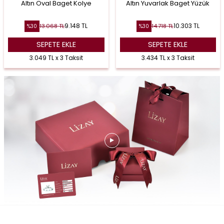
Altın Oval Baget Kolye
Altın Yuvarlak Baget Yüzük
9.148
TL
10.303
TL
13.068
TL
14.718
TL
%
30
%
30
SEPETE EKLE
SEPETE EKLE
3.049 TL x 3 Taksit
3.434 TL x 3 Taksit