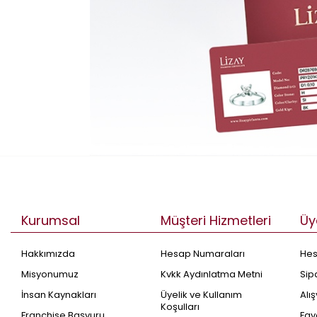
Kurumsal
Müşteri Hizmetleri
Üy
Hakkımızda
Hesap Numaraları
He
Misyonumuz
Kvkk Aydınlatma Metni
Sip
İnsan Kaynakları
Üyelik ve Kullanım
Alı
Koşulları
Franchise Başvuru
Fav