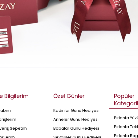
e Bilgilerim
Özel Günler
Popüler
Kategori
sabım
Kadınlar Günü Hediyesi
Pırlanta Yüz
arişlerim
Anneler Günü Hediyesi
Pırlanta Tek
şveriş Sepetim
Babalar Günü Hediyesi
Pırlanta Bag
orilerim
Sevgililer Günü Hediyesi