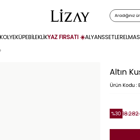
KOLYE
KÜPE
BİLEKLİK
YAZ FIRSATI ☀️
ALYANS
SETLER
ELMAS
e
Altın K
Ürün Kodu : 
18.282
%
30