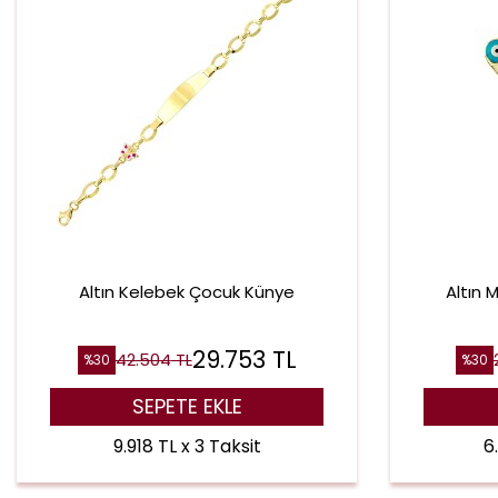
Altın Kelebek Çocuk Künye
Altın 
29.753
TL
42.504
TL
%
30
%
30
SEPETE EKLE
9.918 TL x 3 Taksit
6