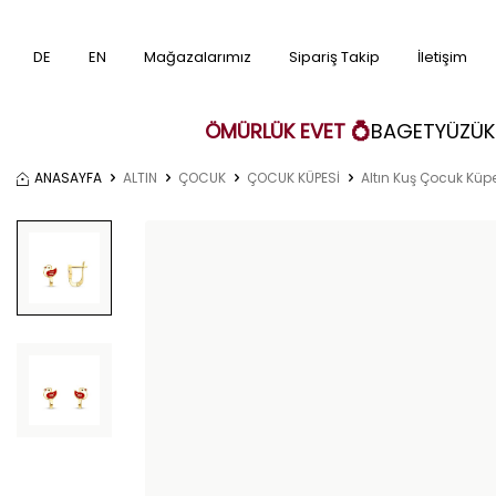
DE
EN
Mağazalarımız
Sipariş Takip
İletişim
ÖMÜRLÜK EVET 💍
BAGET
YÜZÜK
ANASAYFA
ALTIN
ÇOCUK
ÇOCUK KÜPESİ
Altın Kuş Çocuk Küp