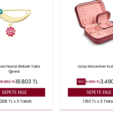
Mavi Nazar Bebek Yaka
Lizay Mücevher Ku
İğnesi
18.803
TL
3.49
26.862
TL
6.980
TL
%
50
SEPETE EKLE
SEPETE EKLE
.268 TL x 3 Taksit
1.163 TL x 3 Taks