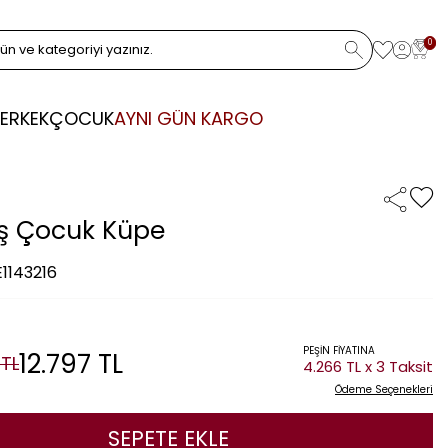
0
ERKEK
ÇOCUK
AYNI GÜN KARGO
uş Çocuk Küpe
E1143216
PEŞİN FİYATINA
12.797
TL
TL
4.266 TL x 3 Taksit
Ödeme Seçenekleri
SEPETE EKLE