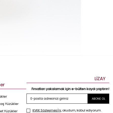
LİZAY
ler
Fırsatları yakalamak için e-bülten kaydı yaptırın!
ükler
ABONE OL
taş Yüzükler
KVKK Sözleşmesi'ni
, okudum, kabul ediyorum.
et Yüzükler