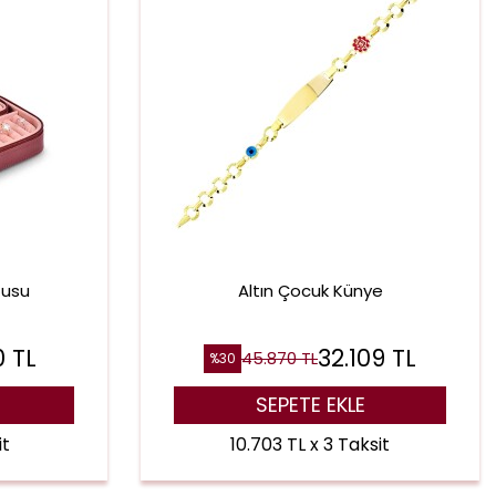
tusu
Altın Çocuk Künye
0
TL
32.109
TL
45.870
TL
%
30
SEPETE EKLE
it
10.703 TL x 3 Taksit