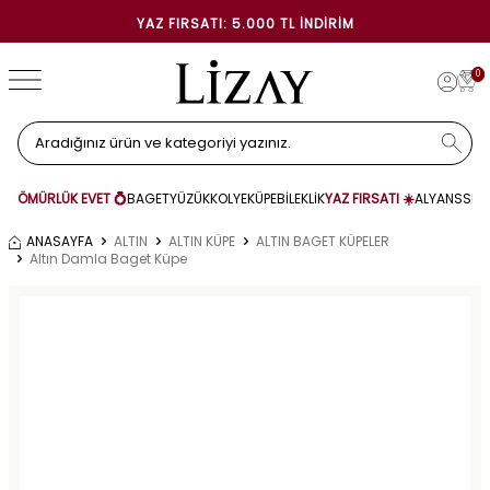
YAZ FIRSATI: 5.000 TL İNDIRIM
0
ÖMÜRLÜK EVET 💍
BAGET
YÜZÜK
KOLYE
KÜPE
BİLEKLİK
YAZ FIRSATI ☀️
ALYANS
SET
ANASAYFA
ALTIN
ALTIN KÜPE
ALTIN BAGET KÜPELER
Altın Damla Baget Küpe