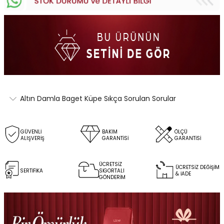
Altın Damla Baget Küpe Sıkça Sorulan Sorular
GÜVENLİ
BAKIM
ÖLÇÜ
ALIŞVERİŞ
GARANTİSİ
GARANTİSİ
ÜCRETSİZ
ÜCRETSİZ DEĞİŞİM
SERTİFİKA
SİGORTALI
& İADE
GÖNDERİM