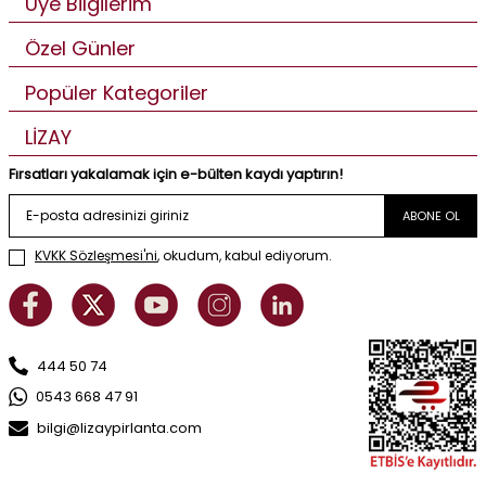
Üye Bilgilerim
Özel Günler
Popüler Kategoriler
LİZAY
Fırsatları yakalamak için e-bülten kaydı yaptırın!
ABONE OL
KVKK Sözleşmesi'ni
, okudum, kabul ediyorum.
444 50 74
0543 668 47 91
bilgi@lizaypirlanta.com