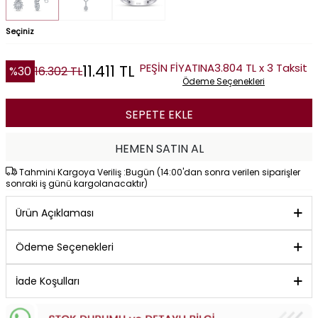
Seçiniz
PEŞİN FİYATINA
3.804 TL x 3 Taksit
11.411
TL
%
30
16.302
TL
Ödeme Seçenekleri
SEPETE EKLE
HEMEN SATIN AL
Tahmini Kargoya Veriliş :Bugün (14:00'dan sonra verilen siparişler
sonraki iş günü kargolanacaktır)
Ürün Açıklaması
Ödeme Seçenekleri
İade Koşulları