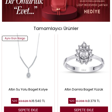
Tamamlayıcı Ürünler
Aynı Gün Kargo
Altın Su Yolu Baget Kolye
Altın Damla Baget Yüzük
16.540
TL
9.379
TL
23.628
TL
13.398
TL
%
30
%
30
SEPETE EKLE
SEPETE EKLE