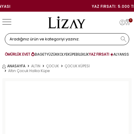
YAZ FIRSATI: 5.000 TL İNDIRIM
0
ÖMÜRLÜK EVET 💍
BAGET
YÜZÜK
KOLYE
KÜPE
BİLEKLİK
YAZ FIRSATI ☀️
ALYANS
SET
ANASAYFA
ALTIN
ÇOCUK
ÇOCUK KÜPESİ
Altın Çocuk Halka Küpe