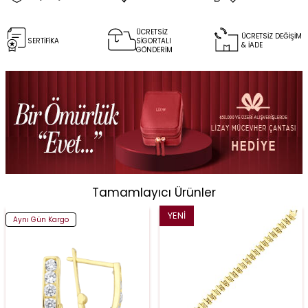
ÜCRETSİZ
ÜCRETSİZ DEĞİŞİM
SERTİFİKA
SİGORTALI
& İADE
GÖNDERİM
Tamamlayıcı Ürünler
YENI
Aynı Gün Kargo