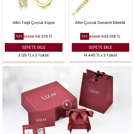
Altın Taşlı Çocuk Küpe
Altın Çocuk Desenli Bileklik
9.379
TL
43.336
TL
13.398
TL
61.908
TL
%
30
%
30
SEPETE EKLE
SEPETE EKLE
3.126 TL x 3 Taksit
14.445 TL x 3 Taksit