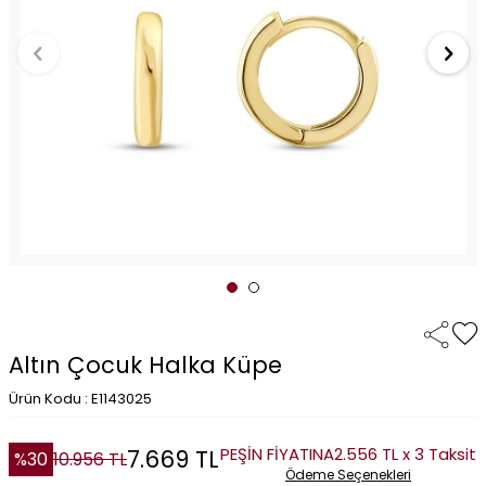
Altın Çocuk Halka Küpe
Ürün Kodu : E1143025
PEŞİN FİYATINA
2.556 TL x 3 Taksit
7.669
TL
%
30
10.956
TL
Ödeme Seçenekleri