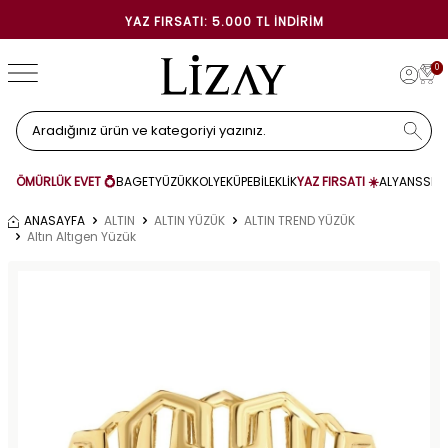
YAZ FIRSATI: 5.000 TL İNDIRIM
0
ÖMÜRLÜK EVET 💍
BAGET
YÜZÜK
KOLYE
KÜPE
BİLEKLİK
YAZ FIRSATI ☀️
ALYANS
SET
ANASAYFA
ALTIN
ALTIN YÜZÜK
ALTIN TREND YÜZÜK
Altın Altıgen Yüzük