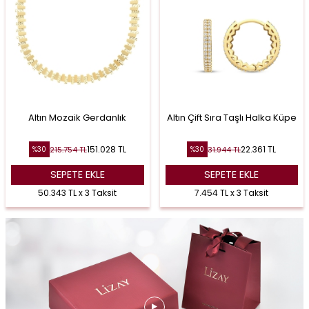
Altın Mozaik Gerdanlık
Altın Çift Sıra Taşlı Halka Küpe
151.028
TL
22.361
TL
215.754
TL
31.944
TL
%
30
%
30
SEPETE EKLE
SEPETE EKLE
50.343 TL x 3 Taksit
7.454 TL x 3 Taksit