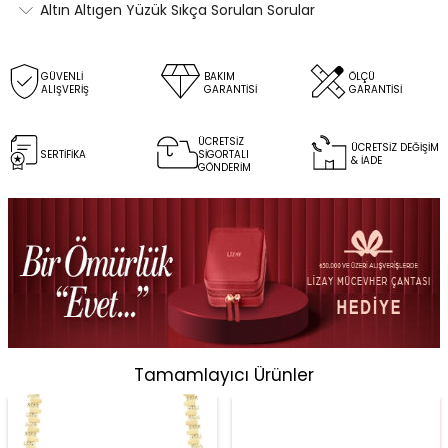
Altın Altıgen Yüzük Sıkça Sorulan Sorular
GÜVENLİ
BAKIM
ÖLÇÜ
ALIŞVERİŞ
GARANTİSİ
GARANTİSİ
ÜCRETSİZ
ÜCRETSİZ DEĞİŞİM
SERTİFİKA
SİGORTALI
& İADE
GÖNDERİM
Tamamlayıcı Ürünler