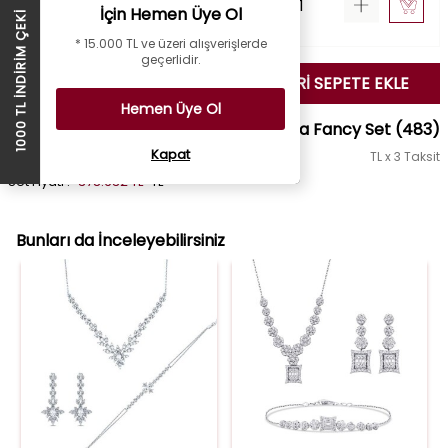
İçin Hemen Üye Ol
1000 TL İNDİRİM ÇEKİ
* 15.000 TL ve üzeri alışverişlerde
geçerlidir.
SEÇİLENLERİ SEPETE EKLE
Hemen Üye Ol
8.01 Karat Pırlanta Fancy Set
(483)
Kapat
TL x 3 Taksit
Set Fiyatı :
378.632 TL
TL
Bunları da İnceleyebilirsiniz