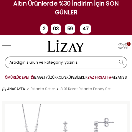
Altın Ürünlerde %30 İndirim İçin SON
GÜNLER
2
03
59
47
Gün
Saat
Dakika
Saniye
0
ÖMÜRLÜK EVET 💍
BAGET
YÜZÜK
KOLYE
KÜPE
BİLEKLİK
YAZ FIRSATI ☀️
ALYANS
SET
ANASAYFA
Pırlanta Setler
8.01 Karat Pırlanta Fancy Set