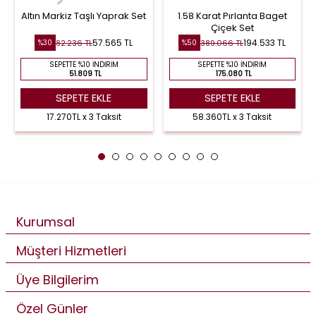
Altın Markiz Taşlı Yaprak Set
1.58 Karat Pırlanta Baget
Çiçek Set
57.565 TL
194.533 TL
82.236 TL
389.066 TL
%30
%50
SEPETTE %10 İNDIRIM
SEPETTE %10 İNDIRIM
51.809 TL
175.080 TL
SEPETE EKLE
SEPETE EKLE
17.270TL x 3 Taksit
58.360TL x 3 Taksit
Kurumsal
Müşteri Hizmetleri
Üye Bilgilerim
Özel Günler