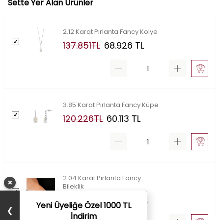
Sette Yer Alan Ürünler
2.12 Karat Pırlanta Fancy Kolye
137.851
TL
68.926
TL
3.85 Karat Pırlanta Fancy Küpe
120.226
TL
60.113
TL
2.04 Karat Pırlanta Fancy
×
Bileklik
120.555
TL
60.278
TL
Yeni Üyeliğe Özel 1000 TL
❯
İndirim