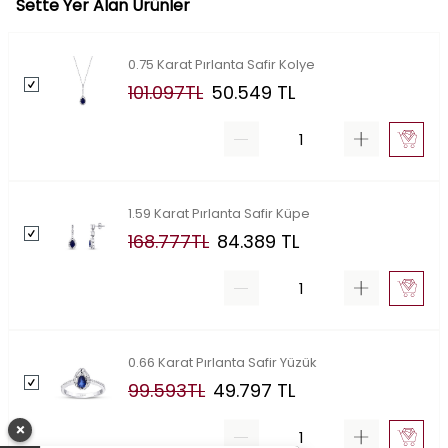
Sette Yer Alan Ürünler
0.75 Karat Pırlanta Safir Kolye
101.097
TL
50.549
TL
1.59 Karat Pırlanta Safir Küpe
168.777
TL
84.389
TL
0.66 Karat Pırlanta Safir Yüzük
99.593
TL
49.797
TL
×