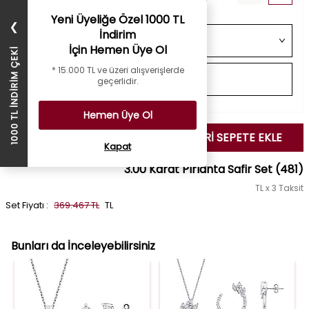
Yeni Üyeliğe Özel 1000 TL
❯
İndirim
İçin Hemen Üye Ol
1000 TL İNDİRİM ÇEKİ
* 15.000 TL ve üzeri alışverişlerde
geçerlidir.
Hemen Üye Ol
SEÇİLENLERİ SEPETE EKLE
Kapat
3.00 Karat Pırlanta Safir Set
(481)
TL x 3 Taksit
Set Fiyatı :
369.467 TL
TL
Bunları da İnceleyebilirsiniz