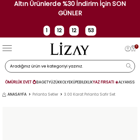
Altın Ürünlerde %30 İndirim İçin SON
GÜNLER
1
12
12
53
Gün
Saat
Dakika
Saniye
0
ÖMÜRLÜK EVET 💍
BAGET
YÜZÜK
KOLYE
KÜPE
BİLEKLİK
YAZ FIRSATI ☀️
ALYANS
SET
ANASAYFA
Pırlanta Setler
3.00 Karat Pırlanta Safir Set