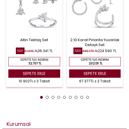
Altın Tektaş Set
2.10 Karat Pırlanta Yuvarlak
Detaylı Set
36.341 TL
224.590 TL
51.916 TL
449.179 TL
%30
%50
SEPETTE %10 İNDIRIM
SEPETTE %10 İNDIRIM
32.707 TL
202.131 TL
SEPETE EKLE
SEPETE EKLE
10.902TL x 3 Taksit
67.377TL x 3 Taksit
Kurumsal