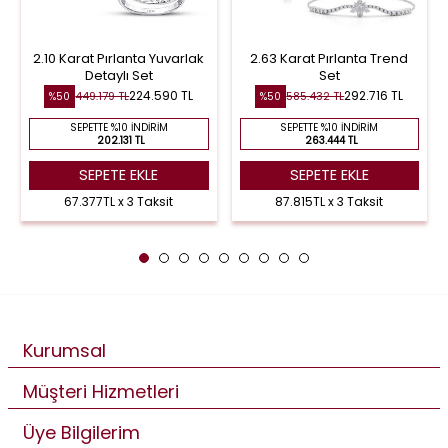
2.10 Karat Pırlanta Yuvarlak
2.63 Karat Pırlanta Trend
Detaylı Set
Set
224.590 TL
292.716 TL
449.179 TL
585.432 TL
%50
%50
SEPETTE %10 İNDIRIM
SEPETTE %10 İNDIRIM
202.131 TL
263.444 TL
SEPETE EKLE
SEPETE EKLE
67.377TL x 3 Taksit
87.815TL x 3 Taksit
Kurumsal
Müşteri Hizmetleri
Üye Bilgilerim