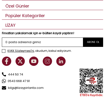
Özel Günler
Popüler Kategoriler
LİZAY
Fırsatları yakalamak için e-bülten kaydı yaptırın!
ABONE OL
KVKK Sözleşmesi'ni
, okudum, kabul ediyorum.
444 50 74
0543 668 47 91
bilgi@lizaypirlanta.com