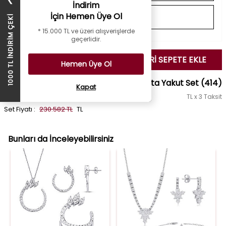
❯
İndirim
İçin Hemen Üye Ol
1000 TL İNDİRİM ÇEKİ
* 15.000 TL ve üzeri alışverişlerde
geçerlidir.
SEÇİLENLERİ SEPETE EKLE
Hemen Üye Ol
2.93 Karat Pırlanta Yakut Set
(414)
Kapat
TL x 3 Taksit
Set Fiyatı :
230.582 TL
TL
Bunları da İnceleyebilirsiniz