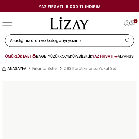
YAZ FIRSATI: 5.000 TL İNDIRIM
0
ÖMÜRLÜK EVET 💍
BAGET
YÜZÜK
KOLYE
KÜPE
BİLEKLİK
YAZ FIRSATI ☀️
ALYANS
SET
ANASAYFA
Pırlanta Setler
2.93 Karat Pırlanta Yakut Set