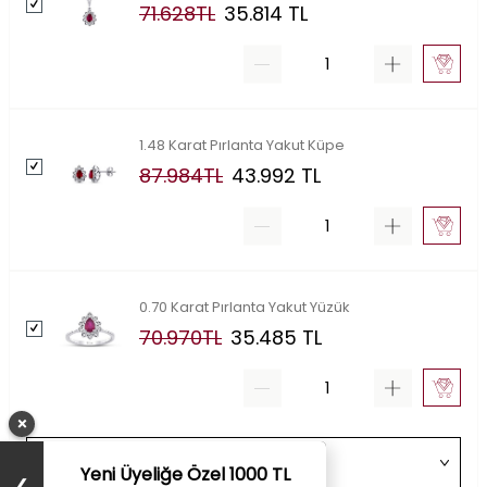
71.628
TL
35.814
TL
1.48 Karat Pırlanta Yakut Küpe
87.984
TL
43.992
TL
0.70 Karat Pırlanta Yakut Yüzük
70.970
TL
35.485
TL
×
Yeni Üyeliğe Özel 1000 TL