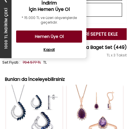
❯
İndirim
İçin Hemen Üye Ol
1000 TL İNDİRİM ÇEKİ
* 15.000 TL ve üzeri alışverişlerde
geçerlidir.
SEÇİLENLERİ SEPETE EKLE
Hemen Üye Ol
2.83 Karat Pırlanta Baget Set
(449)
Kapat
TL x 3 Taksit
Set Fiyatı :
704.577 TL
TL
Bunları da İnceleyebilirsiniz