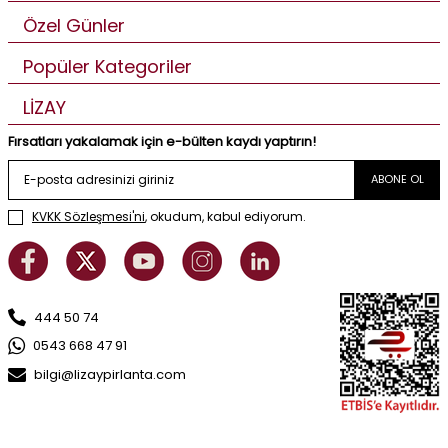
Özel Günler
Popüler Kategoriler
LİZAY
Fırsatları yakalamak için e-bülten kaydı yaptırın!
ABONE OL
KVKK Sözleşmesi'ni
, okudum, kabul ediyorum.
444 50 74
0543 668 47 91
bilgi@lizaypirlanta.com