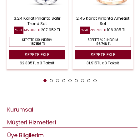
3.24 Karat Pırlanta Safir
2.45 Karat Pırlanta Ametist
Trend Set
Set
207.952 TL
106.385 TL
415.903 TL
212.769 TL
%50
%50
SEPETTE %10 İNDIRIM
SEPETTE %10 İNDIRIM
187.156 TL
95.746 TL
SEPETE EKLE
SEPETE EKLE
62.385TL x 3 Taksit
31.915TL x 3 Taksit
Kurumsal
Müşteri Hizmetleri
Üye Bilgilerim