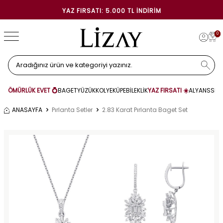
YAZ FIRSATI: 5.000 TL İNDIRIM
0
ÖMÜRLÜK EVET 💍
BAGET
YÜZÜK
KOLYE
KÜPE
BİLEKLİK
YAZ FIRSATI ☀️
ALYANS
SET
ANASAYFA
Pırlanta Setler
2.83 Karat Pırlanta Baget Set