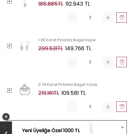
185.885
TL
92.943
TL
1.36 Karat Pırlanta Baget Küpe
299.531
TL
149.766
TL
0.79 Karat Pırlanta Baget Yüzük
219.161
TL
109.581
TL
×
Yeni Üyeliğe Özel 1000 TL