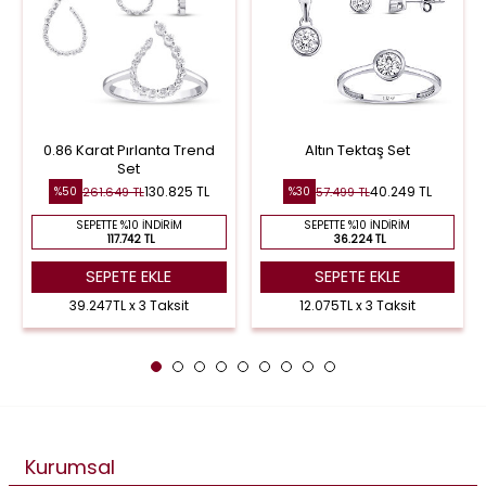
0.86 Karat Pırlanta Trend
Altın Tektaş Set
Set
130.825 TL
40.249 TL
261.649 TL
57.499 TL
%50
%30
SEPETTE %10 İNDIRIM
SEPETTE %10 İNDIRIM
117.742 TL
36.224 TL
SEPETE EKLE
SEPETE EKLE
39.247TL x 3 Taksit
12.075TL x 3 Taksit
Kurumsal