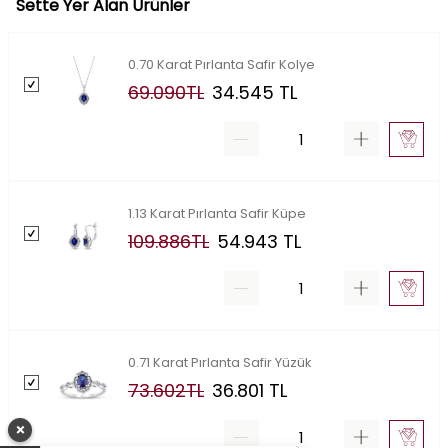
Sette Yer Alan Ürünler
0.70 Karat Pırlanta Safir Kolye
69.090
TL
34.545
TL
1.13 Karat Pırlanta Safir Küpe
109.886
TL
54.943
TL
0.71 Karat Pırlanta Safir Yüzük
73.602
TL
36.801
TL
×