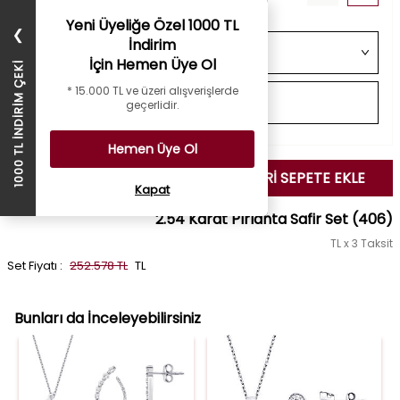
Yeni Üyeliğe Özel 1000 TL
❯
İndirim
İçin Hemen Üye Ol
1000 TL İNDİRİM ÇEKİ
* 15.000 TL ve üzeri alışverişlerde
geçerlidir.
Hemen Üye Ol
SEÇİLENLERİ SEPETE EKLE
Kapat
2.54 Karat Pırlanta Safir Set
(406)
TL x 3 Taksit
Set Fiyatı :
252.578 TL
TL
Bunları da İnceleyebilirsiniz