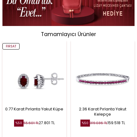
Tamamlayıcı Ürünler
FIRSAT
0.77 Karat Pırlanta Yakut Küpe
2.36 Karat Pırlanta Yakut
Kelepçe
27.801
TL
159.518
TL
55.601
TL
319.036
TL
%
50
%
50