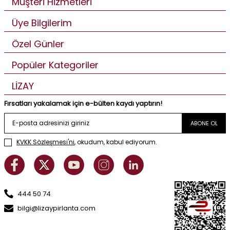
Müşteri Hizmetleri
Üye Bilgilerim
Özel Günler
Popüler Kategoriler
LİZAY
Fırsatları yakalamak için e-bülten kaydı yaptırın!
ABONE OL
KVKK Sözleşmesi'ni
, okudum, kabul ediyorum.
444 50 74
bilgi@lizaypirlanta.com