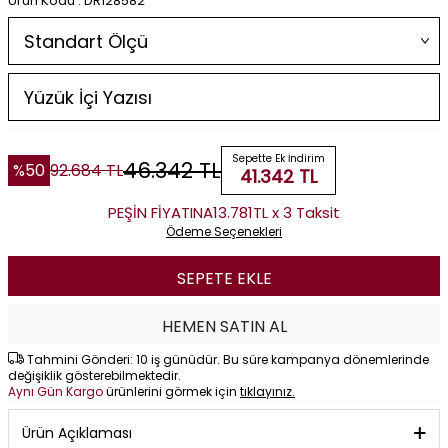
Ürün Kodu : DR128582
Sepette Ek İndirim
46.342
TL
%
50
92.684
TL
41.342
TL
PEŞİN FİYATINA
13.781TL x 3 Taksit
Ödeme Seçenekleri
SEPETE EKLE
HEMEN SATIN AL
Tahmini Gönderi: 10 iş günüdür. Bu süre kampanya dönemlerinde
değişiklik gösterebilmektedir.
Aynı Gün Kargo
ürünlerini görmek için
tıklayınız.
Ürün Açıklaması