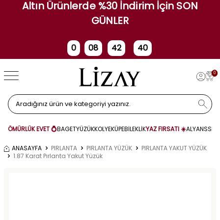
Altın Ürünlerde %30 İndirim İçin SON
GÜNLER
0
08
42
40
Gün
Saat
Dakika
Saniye
0
ÖMÜRLÜK EVET 💍
BAGET
YÜZÜK
KOLYE
KÜPE
BİLEKLİK
YAZ FIRSATI ☀️
ALYANS
SET
ANASAYFA
PIRLANTA
PIRLANTA YÜZÜK
PIRLANTA YAKUT YÜZÜK
1.87 Karat Pırlanta Yakut Yüzük