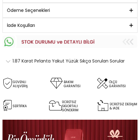
Ödeme Seçenekleri
İade Koşulları
1.87 Karat Pırlanta Yakut Yüzük Sıkça Sorulan Sorular
GÜVENLİ
BAKIM
ÖLÇÜ
ALIŞVERİŞ
GARANTİSİ
GARANTİSİ
ÜCRETSİZ
ÜCRETSİZ DEĞİŞİM
SERTİFİKA
SİGORTALI
& İADE
GÖNDERİM