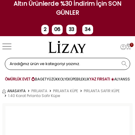
Altın Ürünlerde %30 İndirim İçin SON
GÜNLER
2
06
33
34
Gün
Saat
Dakika
Saniye
0
ÖMÜRLÜK EVET 💍
BAGET
YÜZÜK
KOLYE
KÜPE
BİLEKLİK
YAZ FIRSATI ☀️
ALYANS
SET
ANASAYFA
PIRLANTA
PIRLANTA KÜPE
PIRLANTA SAFİR KÜPE
1.40 Karat Pırlanta Safir Küpe