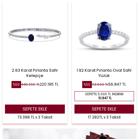
2.63 Karat Pırlanta Safir
1.92 Karat Pırlanta Oval Safir
Kelepçe
Yüzük
220.195
TL
56.847
TL
440.390
TL
113.693
TL
%
50
%
50
SEPETTE 5.000 TL İNDIRIM
51.847 TL
SEPETE EKLE
SEPETE EKLE
73.398 TL x 3 Taksit
17.282TL x 3 Taksit