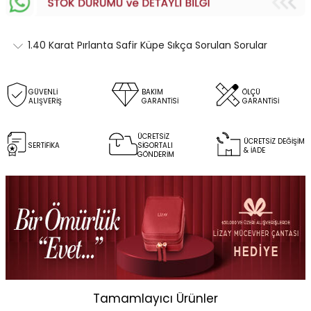
1.40 Karat Pırlanta Safir Küpe Sıkça Sorulan Sorular
GÜVENLİ
BAKIM
ÖLÇÜ
ALIŞVERİŞ
GARANTİSİ
GARANTİSİ
ÜCRETSİZ
ÜCRETSİZ DEĞİŞİM
SERTİFİKA
SİGORTALI
& İADE
GÖNDERİM
Tamamlayıcı Ürünler