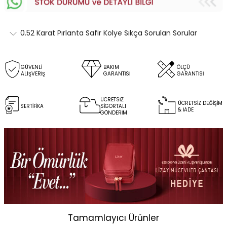
0.52 Karat Pırlanta Safir Kolye Sıkça Sorulan Sorular
GÜVENLİ
BAKIM
ÖLÇÜ
ALIŞVERİŞ
GARANTİSİ
GARANTİSİ
ÜCRETSİZ
ÜCRETSİZ DEĞİŞİM
SERTİFİKA
SİGORTALI
& İADE
GÖNDERİM
Tamamlayıcı Ürünler