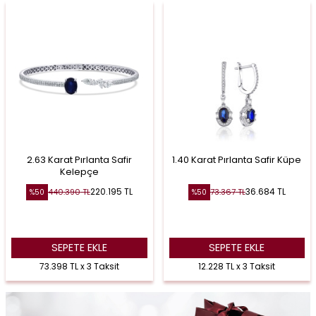
2.63 Karat Pırlanta Safir
1.40 Karat Pırlanta Safir Küpe
Kelepçe
220.195
TL
36.684
TL
440.390
TL
73.367
TL
%
50
%
50
SEPETE EKLE
SEPETE EKLE
73.398 TL x 3 Taksit
12.228 TL x 3 Taksit