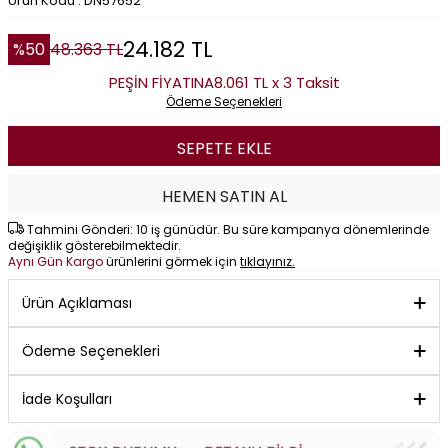
Ürün Kodu : DN57652
24.182
TL
%
50
48.363
TL
PEŞİN FİYATINA
8.061 TL x 3 Taksit
Ödeme Seçenekleri
SEPETE EKLE
HEMEN SATIN AL
Tahmini Gönderi: 10 iş günüdür. Bu süre kampanya dönemlerinde
değişiklik gösterebilmektedir.
Aynı Gün Kargo
ürünlerini görmek için
tıklayınız.
Ürün Açıklaması
Ödeme Seçenekleri
İade Koşulları