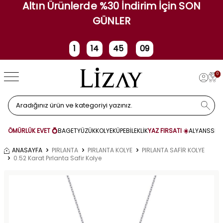
Altın Ürünlerde %30 İndirim İçin SON
GÜNLER
1
14
45
09
Gün
Saat
Dakika
Saniye
0
ÖMÜRLÜK EVET 💍
BAGET
YÜZÜK
KOLYE
KÜPE
BİLEKLİK
YAZ FIRSATI ☀️
ALYANS
SET
ANASAYFA
PIRLANTA
PIRLANTA KOLYE
PIRLANTA SAFİR KOLYE
0.52 Karat Pırlanta Safir Kolye