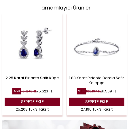
Tamamlayıcı Ürünler
2.25 Karat Pırlanta Safir Küpe
1.88 Karat Pırlanta Damla Safir
Kelepçe
75.623
TL
81.569
TL
151.246
TL
163.137
TL
%
50
%
50
SEPETE EKLE
SEPETE EKLE
25.208 TL x 3 Taksit
27.190 TL x 3 Taksit