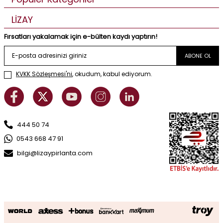
LİZAY
Fırsatları yakalamak için e-bülten kaydı yaptırın!
ABONE OL
KVKK Sözleşmesi'ni
, okudum, kabul ediyorum.
444 50 74
0543 668 47 91
bilgi@lizaypirlanta.com