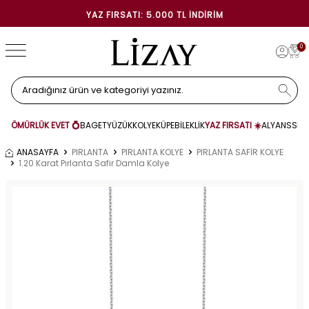
YAZ FIRSATI: 5.000 TL İNDIRIM
0
ÖMÜRLÜK EVET 💍
BAGET
YÜZÜK
KOLYE
KÜPE
BİLEKLİK
YAZ FIRSATI ☀️
ALYANS
SET
ANASAYFA
PIRLANTA
PIRLANTA KOLYE
PIRLANTA SAFİR KOLYE
1.20 Karat Pırlanta Safir Damla Kolye