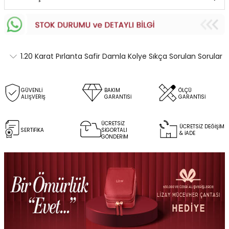
1.20 Karat Pırlanta Safir Damla Kolye Sıkça Sorulan Sorular
GÜVENLİ
BAKIM
ÖLÇÜ
ALIŞVERİŞ
GARANTİSİ
GARANTİSİ
ÜCRETSİZ
ÜCRETSİZ DEĞİŞİM
SERTİFİKA
SİGORTALI
& İADE
GÖNDERİM