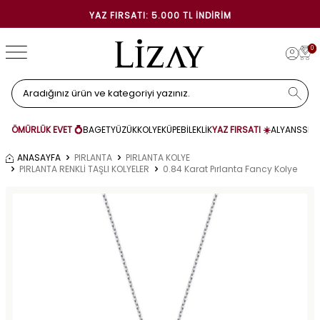
YAZ FIRSATI: 5.000 TL İNDIRIM
0
ÖMÜRLÜK EVET 💍
BAGET
YÜZÜK
KOLYE
KÜPE
BİLEKLİK
YAZ FIRSATI ☀️
ALYANS
SET
ANASAYFA
PIRLANTA
PIRLANTA KOLYE
PIRLANTA RENKLİ TAŞLI KOLYELER
0.84 Karat Pırlanta Fancy Kolye