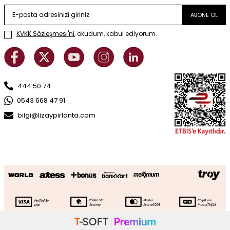
ABONE OL
KVKK Sözleşmesi'ni
, okudum, kabul ediyorum.
444 50 74
0543 668 47 91
bilgi@lizaypirlanta.com
0.84 Karat Pırlanta Fancy Kolye
SEPETE EKLE
65.236
TL
32.618
TL