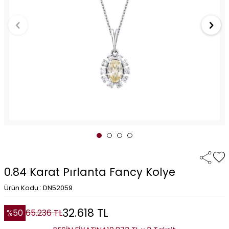
0.84 Karat Pırlanta Fancy Kolye
Ürün Kodu : DN52059
32.618
TL
%
50
65.236
TL