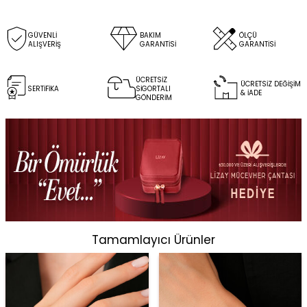
GÜVENLİ
BAKIM
ÖLÇÜ
ALIŞVERİŞ
GARANTİSİ
GARANTİSİ
ÜCRETSİZ
ÜCRETSİZ DEĞİŞİM
SERTİFİKA
SİGORTALI
& İADE
GÖNDERİM
Tamamlayıcı Ürünler