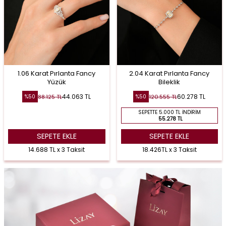
1.06 Karat Pırlanta Fancy
2.04 Karat Pırlanta Fancy
Yüzük
Bileklik
44.063
TL
60.278
TL
88.125
TL
120.555
TL
%
50
%
50
SEPETTE 5.000 TL İNDIRIM
55.278 TL
SEPETE EKLE
SEPETE EKLE
14.688 TL x 3 Taksit
18.426TL x 3 Taksit